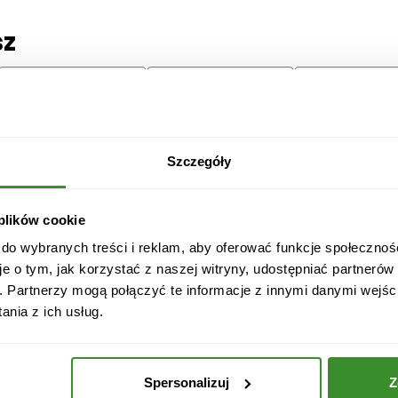
sz
Lilie
Margaretki
Tulipany
Szczegóły
ę
 plików cookie
 do wybranych treści i reklam, aby oferować funkcje społecznoś
je o tym, jak korzystać z naszej witryny, udostępniać partneró
. Partnerzy mogą połączyć te informacje z innymi danymi wejśc
nia z ich usług.
Przeprosiny
Gratulacje
Ślub
Spersonalizuj
Z
Boże
Dzień Babci