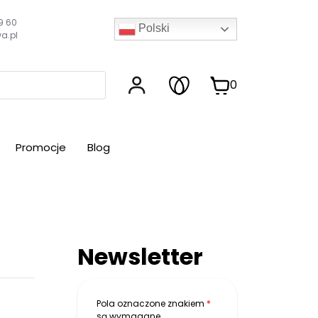
9 60
Polski
a.pl
0
Promocje
Blog
Newsletter
Pola oznaczone znakiem
*
są wymagane