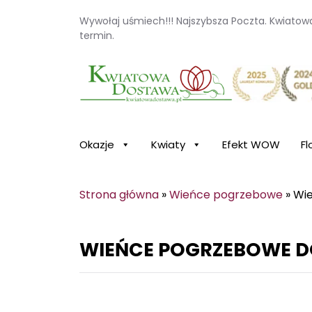
Wywołaj uśmiech!!! Najszybsza Poczta. Kwiato
termin.
Kwiaciarnia internetowa Kwiatowa Dosta
Okazje
Kwiaty
Efekt WOW
Fl
Strona główna
»
Wieńce pogrzebowe
»
Wi
WIEŃCE POGRZEBOWE 