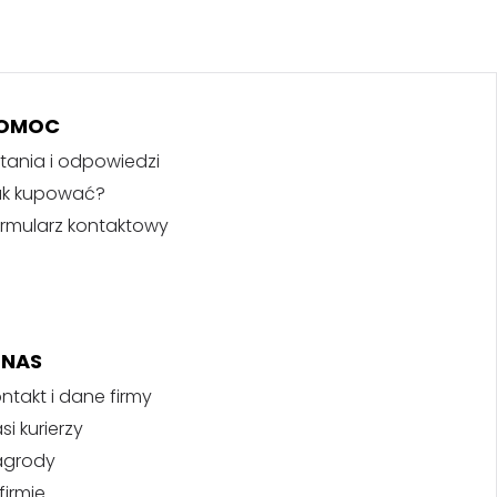
OMOC
tania i odpowiedzi
ak kupować?
rmularz kontaktowy
 NAS
ntakt i dane firmy
si kurierzy
agrody
firmie