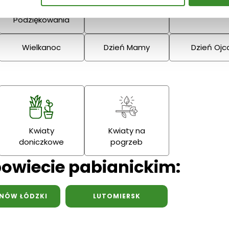
Narodzenie
Dziadka
Podziękowania
Wielkanoc
Dzień Mamy
Dzień Ojc
Kwiaty
Kwiaty na
doniczkowe
pogrzeb
powiecie pabianickim:
NÓW ŁÓDZKI
LUTOMIERSK