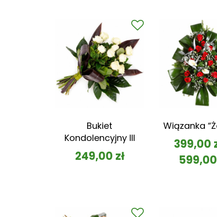
Bukiet
Wiązanka “Ż
Kondolencyjny III
399,00
249,00
zł
599,0