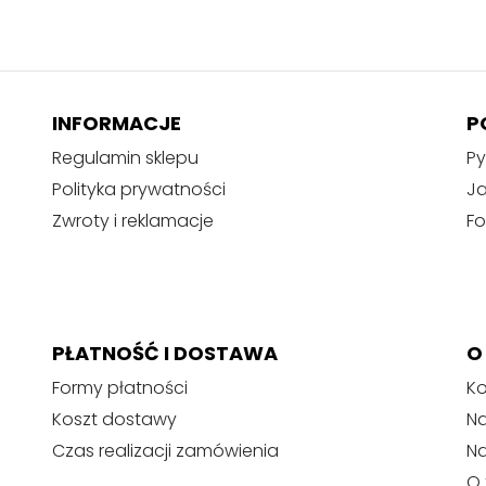
INFORMACJE
P
Regulamin sklepu
Py
Polityka prywatności
J
Zwroty i reklamacje
Fo
PŁATNOŚĆ I DOSTAWA
O
Formy płatności
Ko
Koszt dostawy
Na
Czas realizacji zamówienia
N
O 