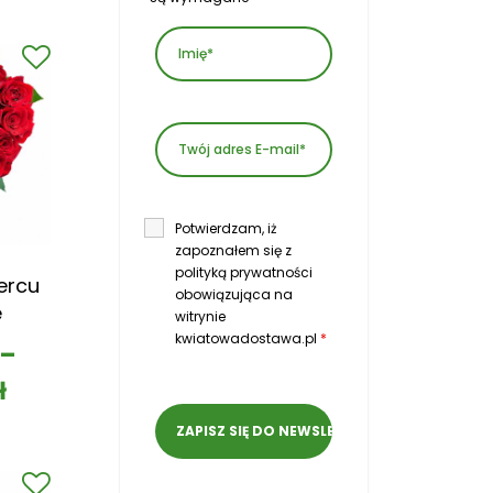
Potwierdzam, iż
zapoznałem się z
polityką prywatności
ercu
obowiązująca na
e
witrynie
kwiatowadostawa.pl
*
–
ł