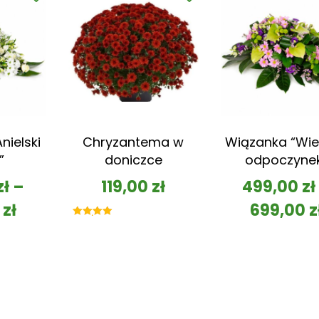
nielski
Chryzantema w
Wiązanka “Wie
”
doniczce
odpoczyne
zł
–
119,00
zł
499,00
zł
0
zł
699,00
z
Oceniono
5.00
na 5