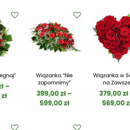
egnaj”
Wiązanka “Nie
Wiązanka w S
zapomnimy”
na Zawsz
zł
–
399,00
zł
–
379,00
zł
0
zł
599,00
zł
569,00
z