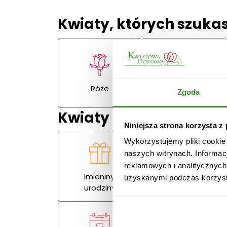
Kwiaty, których szuka
Gerbery,
Róże
Zgoda
goździki
Kwiaty na każdą okazj
Niniejsza strona korzysta z
Wykorzystujemy pliki cookie
naszych witrynach. Informac
reklamowych i analitycznych
Imieniny,
uzyskanymi podczas korzysta
Miłość
urodziny