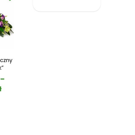
czny
k”
–
ł