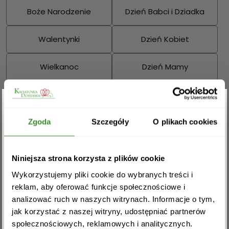
Boże Narodzenie
Dzień Babci i Dziadka
Walentynki
Dzień Kobiet
Wielkanoc
Dzień Mamy
Dzień Ojca
Sprawdź również:
Zgarnij rabat -5%
Zgoda
Szczegóły
O plikach cookies
Zapisz się do newslettera i zgarnij
Niniejsza strona korzysta z plików cookie
rabat na pierwsze zakupy!
Bukiety mieszane
Kosze kwiatowe
Wykorzystujemy pliki cookie do wybranych treści i
reklam, aby oferować funkcje społecznościowe i
analizować ruch w naszych witrynach. Informacje o tym,
jak korzystać z naszej witryny, udostępniać partnerów
społecznościowych, reklamowych i analitycznych.