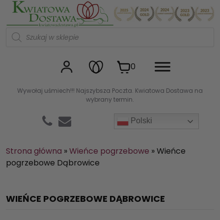
Kwiaciarnia internetowa Kw
W
y
s
z
u
0
k
i
w
Wywołaj uśmiech!!! Najszybsza Poczta. Kwiatowa Dostawa na
a
wybrany termin.
r
k
a
Polski
p
r
o
d
Strona główna
»
Wieńce pogrzebowe
»
Wieńce
u
pogrzebowe Dąbrowice
k
t
ó
w
WIEŃCE POGRZEBOWE DĄBROWICE