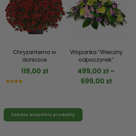
Chryzantema w
Wiązanka “Wieczny
doniczce
odpoczynek”
119,00
zł
499,00
zł
–
699,00
zł
Oceniono
5.00
na 5
Zobacz wszystkie produkty