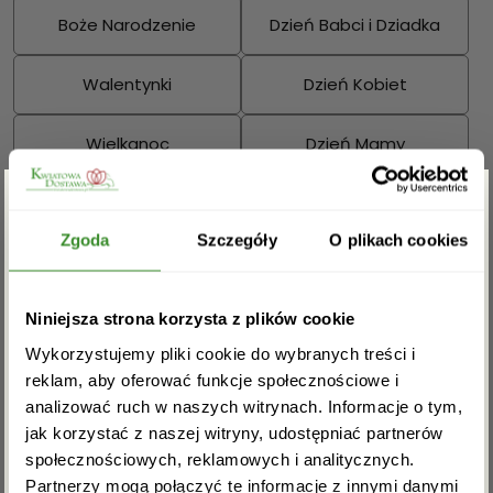
Boże Narodzenie
Dzień Babci i Dziadka
Walentynki
Dzień Kobiet
Wielkanoc
Dzień Mamy
Dzień Ojca
Zgarnij rabat -5%
Zgoda
Szczegóły
O plikach cookies
Sprawdź również:
Zapisz się do newslettera i zgarnij
Niniejsza strona korzysta z plików cookie
rabat na pierwsze zakupy!
Wykorzystujemy pliki cookie do wybranych treści i
Bukiety mieszane
Kosze kwiatowe
reklam, aby oferować funkcje społecznościowe i
analizować ruch w naszych witrynach. Informacje o tym,
jak korzystać z naszej witryny, udostępniać partnerów
społecznościowych, reklamowych i analitycznych.
Partnerzy mogą połączyć te informacje z innymi danymi