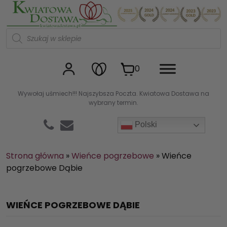
Kwiaciarnia internetowa Kw
W
y
s
z
u
0
k
i
w
Wywołaj uśmiech!!! Najszybsza Poczta. Kwiatowa Dostawa na
a
wybrany termin.
r
k
a
Polski
p
r
o
d
Strona główna
»
Wieńce pogrzebowe
»
Wieńce
u
pogrzebowe Dąbie
k
t
ó
w
WIEŃCE POGRZEBOWE DĄBIE