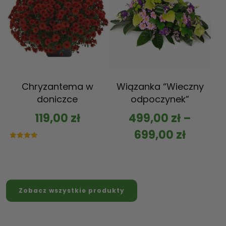
Chryzantema w
Wiązanka “Wieczny
doniczce
odpoczynek”
119,00
zł
499,00
zł
–
699,00
zł
Oceniono
5.00
na 5
Zobacz wszystkie produkty