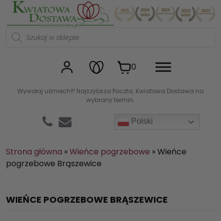
Kwiaciarnia internetowa Kw
W
y
s
z
u
0
k
i
w
Wywołaj uśmiech!!! Najszybsza Poczta. Kwiatowa Dostawa na
a
wybrany termin.
r
k
a
Polski
p
r
o
d
Strona główna
»
Wieńce pogrzebowe
»
Wieńce
u
pogrzebowe Brąszewice
k
t
ó
w
WIEŃCE POGRZEBOWE BRĄSZEWICE