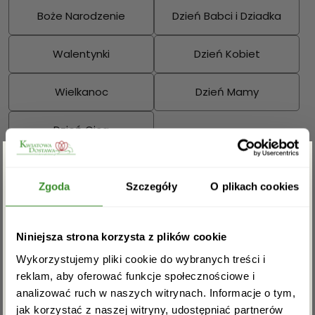
Boże Narodzenie
Dzień Babci i Dziadka
Walentynki
Dzień Kobiet
Wielkanoc
Dzień Mamy
Dzień Ojca
Sprawdź również:
Zgarnij rabat -5%
Zgoda
Szczegóły
O plikach cookies
Zapisz się do newslettera i zgarnij
Niniejsza strona korzysta z plików cookie
Bukiety mieszane
Kosze kwiatowe
rabat na pierwsze zakupy!
Wykorzystujemy pliki cookie do wybranych treści i
reklam, aby oferować funkcje społecznościowe i
analizować ruch w naszych witrynach. Informacje o tym,
jak korzystać z naszej witryny, udostępniać partnerów