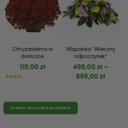
Chryzantema w
Wiązanka “Wieczny
doniczce
odpoczynek”
119,00
zł
499,00
zł
–
699,00
zł
Oceniono
5.00
na 5
Zobacz wszystkie produkty