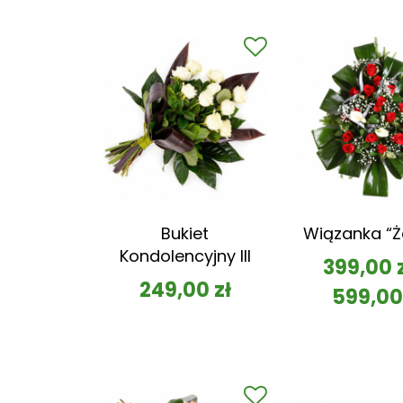
Bukiet
Wiązanka “Ż
Kondolencyjny III
399,00
249,00
zł
599,0