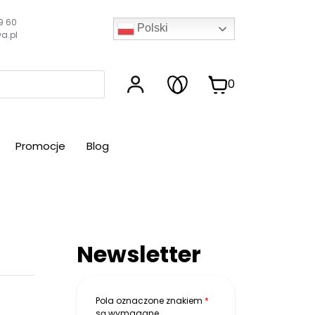
9 60
Polski
a.pl
0
Promocje
Blog
Newsletter
Pola oznaczone znakiem
*
są wymagane