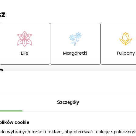
sz
Lilie
Margaretki
Tulipany
ę
Szczegóły
Przeprosiny
Gratulacje
Ślub
 plików cookie
 do wybranych treści i reklam, aby oferować funkcje społecznoś
Boże
Dzień Babci