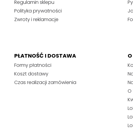
Regulamin sklepu
Py
Polityka prywatności
J
Zwroty i reklamacje
Fo
PŁATNOŚĆ I DOSTAWA
O
Formy płatności
Ko
Koszt dostawy
Na
Czas realizacji zamówienia
N
O 
Kw
Lo
Lo
Lo