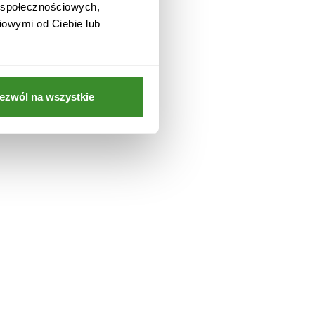
w społecznościowych,
iowymi od Ciebie lub
a
ezwól na wszystkie