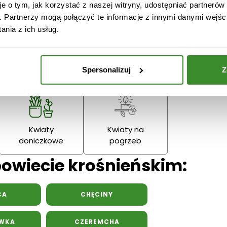
je o tym, jak korzystać z naszej witryny, udostępniać partneró
Narodzenie
Dziadka
. Partnerzy mogą połączyć te informacje z innymi danymi wejśc
Podziękowania
nia z ich usług.
Wielkanoc
Dzień Mamy
Dzień Ojc
Spersonalizuj
Z
Kwiaty
Kwiaty na
doniczkowe
pogrzeb
powiecie krośnieńskim:
CA
CHĘCINY
WKA
CZEREMCHA