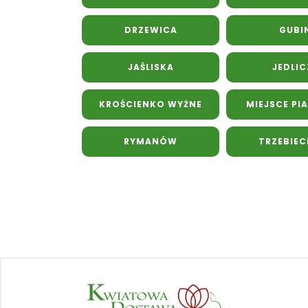
DRZEWICA
GUBI
JAŚLISKA
JEDLIC
KROŚCIENKO WYŻNE
MIEJSCE PI
RYMANÓW
TRZEBIE