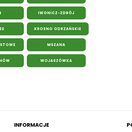
N
IWONICZ-ZDRÓJ
ZE
KROSNO ODRZAŃSKIE
ASTOWE
MSZANA
CHÓW
WOJASZÓWKA
INFORMACJE
P