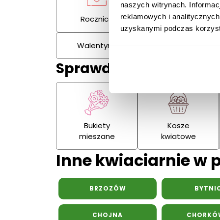
naszych witrynach. Informac
reklamowych i analitycznych
Rocznica
Kondolencje
uzyskanymi podczas korzysta
Walentynki
Dzień Kobiet
Sprawdź również:
Bukiety
Kosze
mieszane
kwiatowe
Inne kwiaciarnie w 
BRZOZÓW
BYTNI
CHOJNA
CHORKÓ