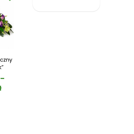
czny
k”
–
ł