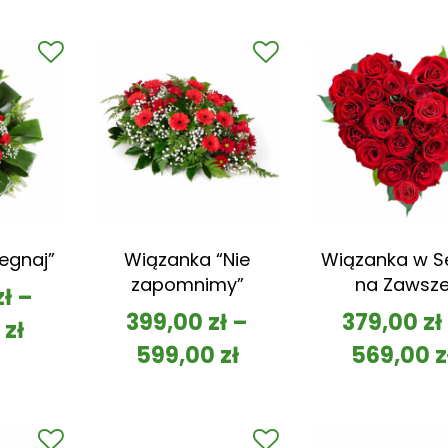
egnaj”
Wiązanka “Nie
Wiązanka w S
zapomnimy”
na Zawsz
zł
–
399,00
zł
–
379,00
zł
0
zł
599,00
zł
569,00
z