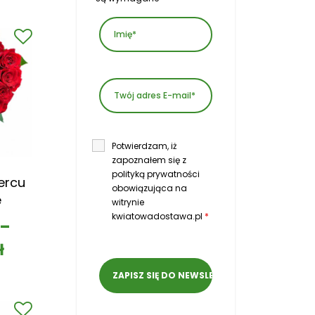
Potwierdzam, iż
zapoznałem się z
polityką prywatności
ercu
obowiązująca na
e
witrynie
kwiatowadostawa.pl
*
–
ł