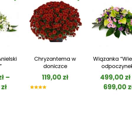
nielski
Chryzantema w
Wiązanka “Wie
”
doniczce
odpoczyne
zł
–
119,00
zł
499,00
zł
0
zł
699,00
z
Oceniono
5.00
na 5