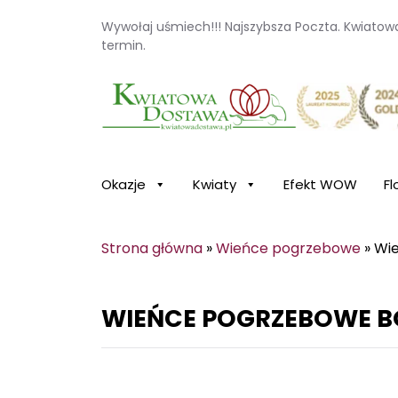
Wywołaj uśmiech!!! Najszybsza Poczta. Kwiato
termin.
Kwiaciarnia internetowa Kwiatowa Dosta
Okazje
Kwiaty
Efekt WOW
Fl
Strona główna
»
Wieńce pogrzebowe
»
Wi
WIEŃCE POGRZEBOWE 