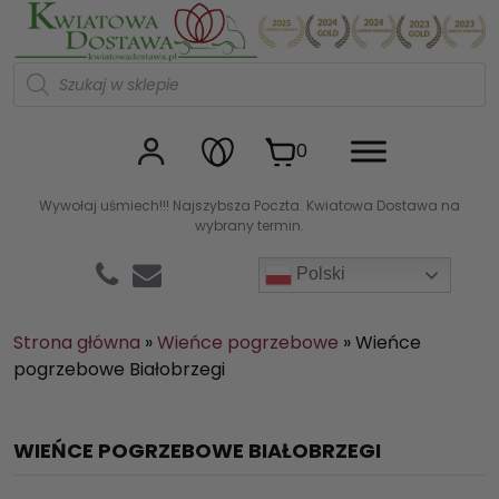
Kwiaciarnia internetowa Kw
W
y
s
z
u
0
k
i
w
Wywołaj uśmiech!!! Najszybsza Poczta. Kwiatowa Dostawa na
a
wybrany termin.
r
k
a
Polski
p
r
o
d
Strona główna
»
Wieńce pogrzebowe
»
Wieńce
u
pogrzebowe Białobrzegi
k
t
ó
w
WIEŃCE POGRZEBOWE BIAŁOBRZEGI