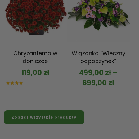
Chryzantema w
Wiązanka “Wieczny
doniczce
odpoczynek”
119,00
zł
499,00
zł
–
699,00
zł
Oceniono
5.00
na 5
Zobacz wszystkie produkty