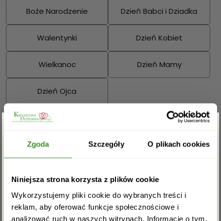
Boże Narodzenie
Dzień Babci i Dziadka
Walentynki
Dzień Kobiet
Wielkanoc
Dzień Mamy
Dzień Ojca
Sprawdź również:
Zgarnij rabat -5%
Zgoda
Szczegóły
O plikach cookies
Bukiety mieszane
Kosze kwiatowe
Zapisz się do newslettera i zgarnij
Niniejsza strona korzysta z plików cookie
rabat na pierwsze zakupy!
Wykorzystujemy pliki cookie do wybranych treści i
reklam, aby oferować funkcje społecznościowe i
analizować ruch w naszych witrynach. Informacje o tym,