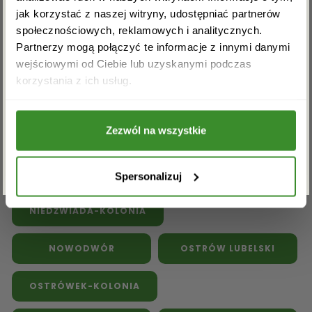
Kwiaty doniczkowe
Kwiaty na pogrzeb
jak korzystać z naszej witryny, udostępniać partnerów
społecznościowych, reklamowych i analitycznych.
Inne kwiaciarnie w powiecie
Partnerzy mogą połączyć te informacje z innymi danymi
lubartowskim:
wejściowymi od Ciebie lub uzyskanymi podczas
Akceptuję regulamin i wyrażam zgodę na
korzystania z ich usług.
przetwarzanie powyższych danych osobowych
FIRLEJ
GRABÓW
w celu otrzymywania newslettera.
Zezwól na wszystkie
JEZIORZANY
KOCK
ZAPISZ SIĘ
LUBARTÓW
Spersonalizuj
NIEDŹWIADA-KOLONIA
NOWODWÓR
OSTRÓW LUBELSKI
OSTRÓWEK-KOLONIA