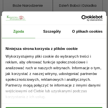
Boże Narodzenie
Dzień Babci i Dziadka
Walentynki
Dzień Kobiet
Zgarnij rabat -5%
Wielkanoc
Dzień Mamy
Zgoda
Szczegóły
O plikach cookies
Dzień Ojca
Zapisz się do newslettera i zgarnij
Niniejsza strona korzysta z plików cookie
rabat na pierwsze zakupy!
Sprawdź również:
Wykorzystujemy pliki cookie do wybranych treści i
reklam, aby oferować funkcje społecznościowe i
analizować ruch w naszych witrynach. Informacje o tym,
jak korzystać z naszej witryny, udostępniać partnerów
społecznościowych, reklamowych i analitycznych.
Bukiety mieszane
Kosze kwiatowe
Partnerzy mogą połączyć te informacje z innymi danymi
wejściowymi od Ciebie lub uzyskanymi podczas
Akceptuję regulamin i wyrażam zgodę na
korzystania z ich usług.
przetwarzanie powyższych danych osobowych
w celu otrzymywania newslettera.