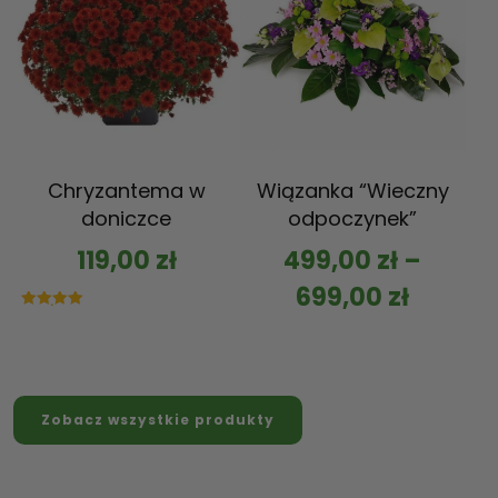
Chryzantema w
Wiązanka “Wieczny
doniczce
odpoczynek”
119,00
zł
499,00
zł
–
699,00
zł
Oceniono
5.00
na 5
Zobacz wszystkie produkty