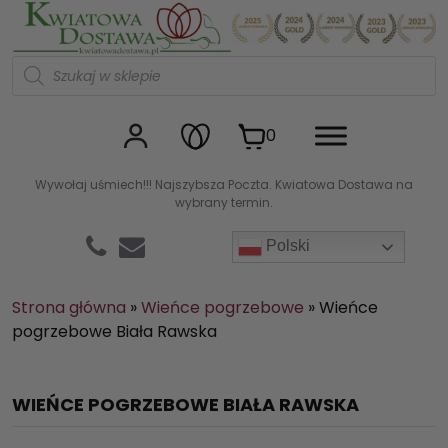
Kwiaciarnia internetowa Kw
W
y
s
z
u
0
k
i
w
Wywołaj uśmiech!!! Najszybsza Poczta. Kwiatowa Dostawa na
a
wybrany termin.
r
k
a
Polski
p
r
o
d
Strona główna
»
Wieńce pogrzebowe
»
Wieńce
u
pogrzebowe Biała Rawska
k
t
ó
w
WIEŃCE POGRZEBOWE BIAŁA RAWSKA