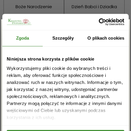
Boże Narodzenie
Dzień Babci i Dziadka
Walentynki
Dzień Kobiet
Zgarnij rabat -5%
Wielkanoc
Dzień Mamy
Zgoda
Szczegóły
O plikach cookies
Dzień Ojca
Zapisz się do newslettera i zgarnij
Niniejsza strona korzysta z plików cookie
rabat na pierwsze zakupy!
Sprawdź również:
Wykorzystujemy pliki cookie do wybranych treści i
reklam, aby oferować funkcje społecznościowe i
analizować ruch w naszych witrynach. Informacje o tym,
jak korzystać z naszej witryny, udostępniać partnerów
społecznościowych, reklamowych i analitycznych.
Bukiety mieszane
Kosze kwiatowe
Partnerzy mogą połączyć te informacje z innymi danymi
wejściowymi od Ciebie lub uzyskanymi podczas
Akceptuję regulamin i wyrażam zgodę na
korzystania z ich usług.
przetwarzanie powyższych danych osobowych
w celu otrzymywania newslettera.