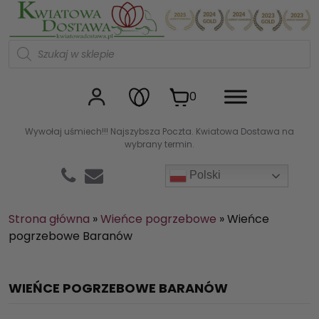
Kwiaciarnia internetowa Kw
W
y
s
z
u
0
k
i
w
Wywołaj uśmiech!!! Najszybsza Poczta. Kwiatowa Dostawa na
a
wybrany termin.
r
k
a
Polski
p
r
o
d
Strona główna
»
Wieńce pogrzebowe
»
Wieńce
u
pogrzebowe Baranów
k
t
ó
w
WIEŃCE POGRZEBOWE BARANÓW