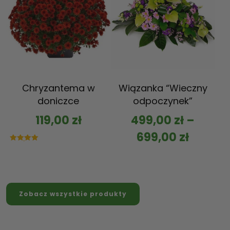
Chryzantema w
Wiązanka “Wieczny
doniczce
odpoczynek”
119,00
zł
499,00
zł
–
699,00
zł
Oceniono
5.00
na 5
Zobacz wszystkie produkty