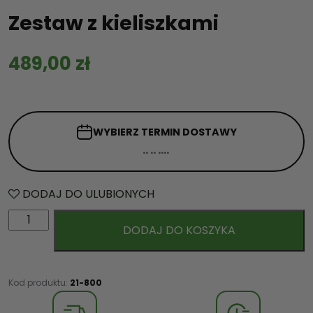
Zestaw z kieliszkami
489,00
zł
WYBIERZ TERMIN
DOSTAWY
DODAJ DO ULUBIONYCH
i
DODAJ DO KOSZYKA
l
o
ś
ć
Kod produktu:
21-800
Z