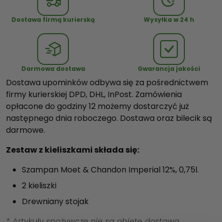
e
s
Dostawa firmą kurierską
Wysyłka w 24 h
t
a
w
z
Darmowa dostawa
Gwarancja jakości
k
Dostawa upominków odbywa się za pośrednictwem
i
firmy kurierskiej DPD, DHL, InPost. Zamówienia
e
opłacone do godziny 12 możemy dostarczyć już
l
następnego dnia roboczego. Dostawa oraz bilecik są
i
darmowe.
s
z
Zestaw z kieliszkami składa się:
k
Szampan Moet & Chandon Imperial 12%, 0,75l.
a
m
2 kieliszki
i
Drewniany stojak
* Artykuły spożywcze nie są objęte dostawą.