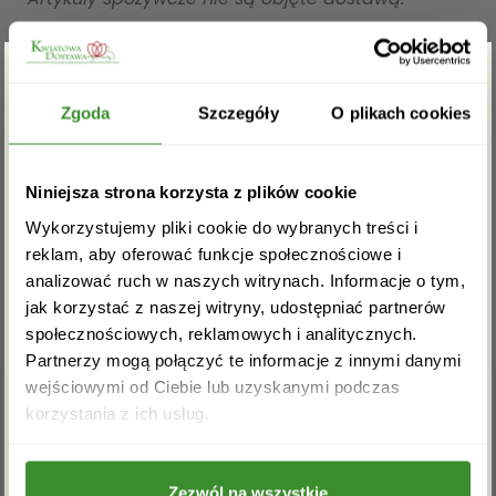
OPINIE
Zgarnij rabat -5%
Zgoda
Szczegóły
O plikach cookies
Na razie nie ma opinii o produkcie.
Zapisz się do newslettera i zgarnij
Niniejsza strona korzysta z plików cookie
rabat na pierwsze zakupy!
Musisz się
zalogować
, aby dodać opinię.
Wykorzystujemy pliki cookie do wybranych treści i
reklam, aby oferować funkcje społecznościowe i
analizować ruch w naszych witrynach. Informacje o tym,
jak korzystać z naszej witryny, udostępniać partnerów
społecznościowych, reklamowych i analitycznych.
Partnerzy mogą połączyć te informacje z innymi danymi
wejściowymi od Ciebie lub uzyskanymi podczas
Akceptuję regulamin i wyrażam zgodę na
korzystania z ich usług.
przetwarzanie powyższych danych osobowych
w celu otrzymywania newslettera.
Zezwól na wszystkie