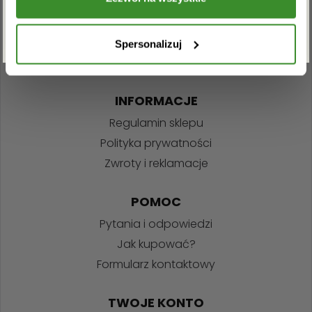
ZAPISZ SIĘ
+48 22 110 59 60
info@kwiatowadostawa.pl
Spersonalizuj
INFORMACJE
Regulamin sklepu
Polityka prywatności
Zwroty i reklamacje
POMOC
Pytania i odpowiedzi
Jak kupować?
Formularz kontaktowy
TWOJE KONTO