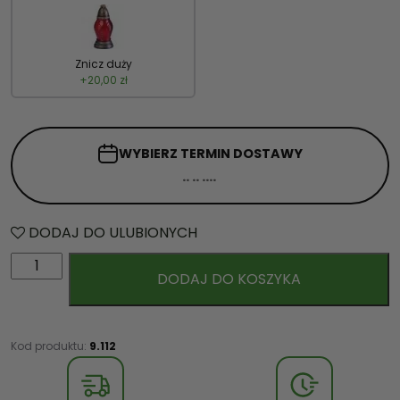
Znicz duży
+
20,00
zł
WYBIERZ TERMIN
DOSTAWY
DODAJ DO ULUBIONYCH
i
DODAJ DO KOSZYKA
l
o
ś
ć
Kod produktu:
9.112
W
i