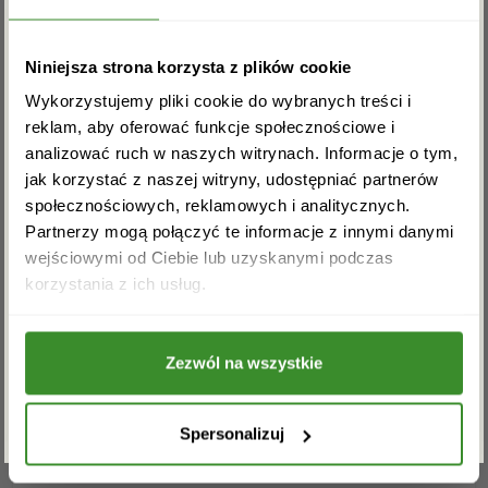
dodatkowej szarfie.
Zapisz się do newslettera i zgarnij
Wieniec Memento Mori składa się:
Niniejsza strona korzysta z plików cookie
rabat na pierwsze zakupy!
Róża, storczyk, margaretka, gipsówka, zieleń
Wykorzystujemy pliki cookie do wybranych treści i
dekoracyjna, jodła
reklam, aby oferować funkcje społecznościowe i
analizować ruch w naszych witrynach. Informacje o tym,
* Wielkość produktu: na zdjęciu głównym
jak korzystać z naszej witryny, udostępniać partnerów
przedstawiony jest produkt duży. W pozostałych
społecznościowych, reklamowych i analitycznych.
przypadkach ilość kwiatów będzie adekwatna do
Partnerzy mogą połączyć te informacje z innymi danymi
różnicy w cenie.
wejściowymi od Ciebie lub uzyskanymi podczas
Akceptuję regulamin i wyrażam zgodę na
OPINIE
korzystania z ich usług.
przetwarzanie powyższych danych osobowych
w celu otrzymywania newslettera.
Zezwól na wszystkie
Na razie nie ma opinii o produkcie.
ZAPISZ SIĘ
Spersonalizuj
Musisz się
zalogować
, aby dodać opinię.