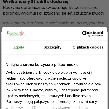
Wielkanocny Stroik II składa się:
Naczynie ceramiczne, świeca, figurka ceramiczna
baranka, wydmuszki, sztuczna zieleń, sztuczne kwiaty
Naczynie ceramiczne przedstawione na zdjęciu jest
przykładowe i może różnić się od dostarczonego.
Produkt sezonowy:
Zgarnij rabat -5%
Dostępność 01.03. – 30.04.
Zgoda
Szczegóły
O plikach cookies
OPINIE
Zapisz się do newslettera i zgarnij
Niniejsza strona korzysta z plików cookie
rabat na pierwsze zakupy!
Wykorzystujemy pliki cookie do wybranych treści i
Na razie nie ma opinii o produkcie.
reklam, aby oferować funkcje społecznościowe i
analizować ruch w naszych witrynach. Informacje o tym,
jak korzystać z naszej witryny, udostępniać partnerów
Musisz się
zalogować
, aby dodać opinię.
społecznościowych, reklamowych i analitycznych.
Partnerzy mogą połączyć te informacje z innymi danymi
wejściowymi od Ciebie lub uzyskanymi podczas