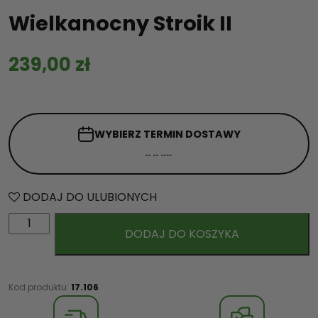
Wielkanocny Stroik II
239,00
zł
WYBIERZ TERMIN
DOSTAWY
DODAJ DO ULUBIONYCH
i
DODAJ DO KOSZYKA
l
o
ś
ć
Kod produktu:
17.106
W