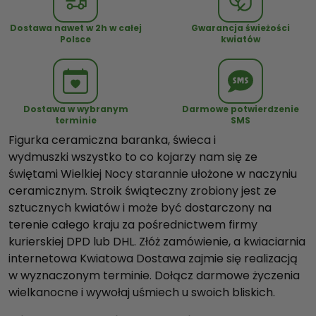
i
e
Dostawa nawet w 2h w całej
Gwarancja świeżości
l
Polsce
kwiatów
k
a
n
o
Dostawa w wybranym
Darmowe potwierdzenie
terminie
SMS
c
Figurka ceramiczna baranka, świeca i
n
wydmuszki wszystko to co kojarzy nam się ze
y
świętami Wielkiej Nocy starannie ułożone w naczyniu
S
ceramicznym. Stroik świąteczny zrobiony jest ze
t
sztucznych kwiatów i może być dostarczony na
r
terenie całego kraju za pośrednictwem firmy
o
kurierskiej DPD lub DHL. Złóż zamówienie, a kwiaciarnia
i
internetowa Kwiatowa Dostawa zajmie się realizacją
k
w wyznaczonym terminie. Dołącz darmowe życzenia
I
wielkanocne i wywołaj uśmiech u swoich bliskich.
I