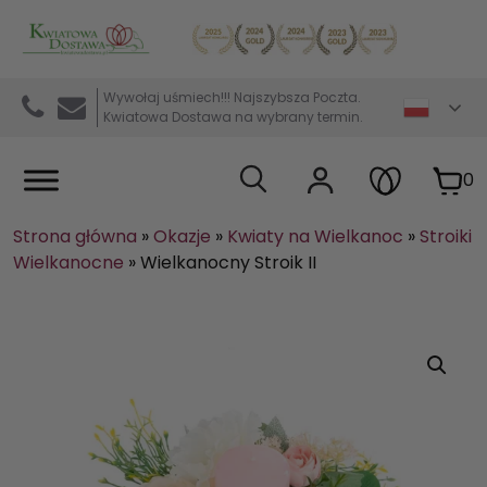
Kwiaciarnia internetowa Kwiatowa Dostawa
Wywołaj uśmiech!!! Najszybsza Poczta.
Kwiatowa Dostawa na wybrany termin.
0
Strona główna
»
Okazje
»
Kwiaty na Wielkanoc
»
Stroiki
Wielkanocne
»
Wielkanocny Stroik II