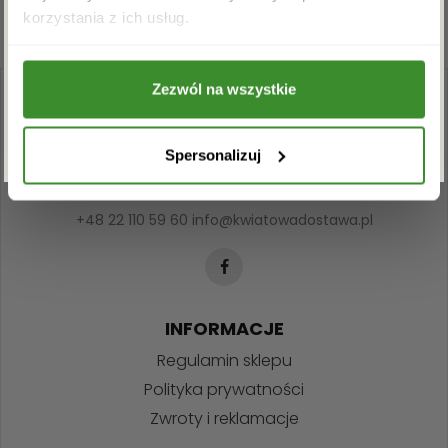
Akceptuję regulamin i wyrażam zgodę na
korzystania z ich usług.
przetwarzanie powyższych danych osobowych
w celu otrzymywania newslettera.
Zezwól na wszystkie
ZAPISZ SIĘ
Spersonalizuj
+48 22 110 59 60
info@kwiatowadostawa.pl
INFORMACJE
Regulamin sklepu
Polityka prywatności
Zwroty i reklamacje