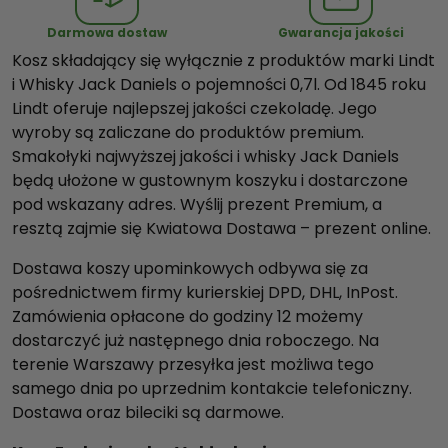
c
Darmowa dostaw
Gwarancja jakości
l
Kosz składający się wyłącznie z produktów marki Lindt
u
i Whisky Jack Daniels o pojemności 0,7l. Od 1845 roku
s
Lindt oferuje najlepszej jakości czekoladę. Jego
i
wyroby są zaliczane do produktów premium.
v
Smakołyki najwyższej jakości i whisky Jack Daniels
e
będą ułożone w gustownym koszyku i dostarczone
p
pod wskazany adres. Wyślij prezent Premium, a
l
resztą zajmie się Kwiatowa Dostawa – prezent online.
u
s
Dostawa koszy upominkowych odbywa się za
V
pośrednictwem firmy kurierskiej DPD, DHL, InPost.
Zamówienia opłacone do godziny 12 możemy
dostarczyć już następnego dnia roboczego. Na
terenie Warszawy przesyłka jest możliwa tego
samego dnia po uprzednim kontakcie telefoniczny.
Dostawa oraz bileciki są darmowe.