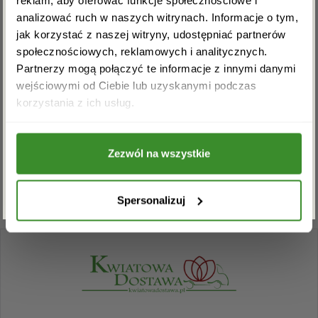
analizować ruch w naszych witrynach. Informacje o tym,
OPINIE
jak korzystać z naszej witryny, udostępniać partnerów
społecznościowych, reklamowych i analitycznych.
Partnerzy mogą połączyć te informacje z innymi danymi
Na razie nie ma opinii o produkcie.
wejściowymi od Ciebie lub uzyskanymi podczas
Akceptuję regulamin i wyrażam zgodę na
korzystania z ich usług.
przetwarzanie powyższych danych osobowych
w celu otrzymywania newslettera.
Musisz się
zalogować
, aby dodać opinię.
Zezwól na wszystkie
ZAPISZ SIĘ
Spersonalizuj