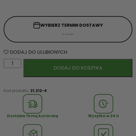
WYBIERZ TERMIN
DOSTAWY
DODAJ DO ULUBIONYCH
i
DODAJ DO KOSZYKA
l
o
ś
ć
Kod produktu:
21.212-4
K
o
s
Dostawa firmą kurierską
Wysyłka w 24 h
z
E
x