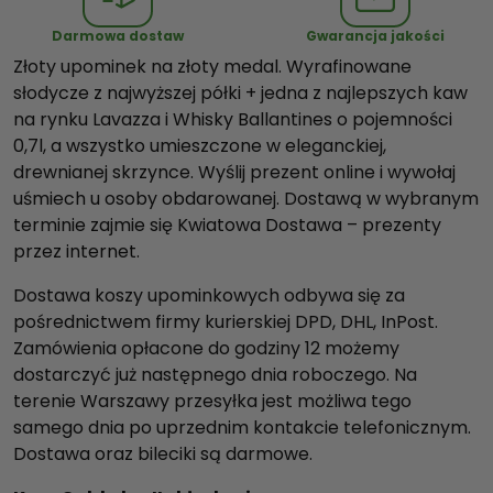
l
Darmowa dostaw
Gwarancja jakości
d
Złoty upominek na złoty medal. Wyrafinowane
p
słodycze z najwyższej półki + jedna z najlepszych kaw
l
na rynku Lavazza i Whisky Ballantines o pojemności
u
0,7l, a wszystko umieszczone w eleganckiej,
s
drewnianej skrzynce. Wyślij prezent online i wywołaj
I
uśmiech u osoby obdarowanej. Dostawą w wybranym
I
terminie zajmie się Kwiatowa Dostawa – prezenty
przez internet.
Dostawa koszy upominkowych odbywa się za
pośrednictwem firmy kurierskiej DPD, DHL, InPost.
Zamówienia opłacone do godziny 12 możemy
dostarczyć już następnego dnia roboczego. Na
terenie Warszawy przesyłka jest możliwa tego
samego dnia po uprzednim kontakcie telefonicznym.
Dostawa oraz bileciki są darmowe.