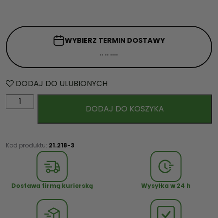
WYBIERZ TERMIN
DOSTAWY
DODAJ DO ULUBIONYCH
i
DODAJ DO KOSZYKA
l
o
ś
ć
Kod produktu:
21.218-3
K
o
s
Dostawa firmą kurierską
Wysyłka w 24 h
z
G
o