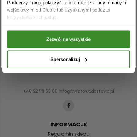
Musisz się
zalogować
, aby dodać opinię.
Partnerzy mogą połączyć te informacje z innymi danymi
wejściowymi od Ciebie lub uzyskanymi podczas
Akceptuję regulamin i wyrażam zgodę na
korzystania z ich usług.
przetwarzanie powyższych danych osobowych
w celu otrzymywania newslettera.
Zezwól na wszystkie
ZAPISZ SIĘ
Spersonalizuj
+48 22 110 59 60
info@kwiatowadostawa.pl
INFORMACJE
Regulamin sklepu