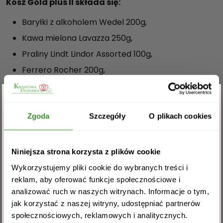
Kosz Gold plus II składa się:
Baryłki z alkoholem Wedel 200g,
Kawa mielona Lavazza 250g,
Praliny Lindt Lindor Assorted 100g,
Ferrero Rocher 200g,
Czekolada Edelbitter Mousse 150g. x 3 szt.
(Schwarze Johannisbeere, Orange, Cranberry).
Zgarnij rabat -5%
Whisky Ballantines 40%, 0,7 l.
Zgoda
Szczegóły
O plikach cookies
Drewniana skrzynka.
Zapisz się do newslettera i zgarnij
OPINIE
Niniejsza strona korzysta z plików cookie
rabat na pierwsze zakupy!
Wykorzystujemy pliki cookie do wybranych treści i
reklam, aby oferować funkcje społecznościowe i
Na razie nie ma opinii o produkcie.
analizować ruch w naszych witrynach. Informacje o tym,
jak korzystać z naszej witryny, udostępniać partnerów
społecznościowych, reklamowych i analitycznych.