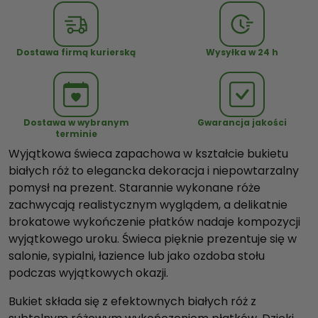
Ś
w
i
Dostawa firmą kurierską
Wysyłka w 24 h
e
c
a
z
Dostawa w wybranym
Gwarancja jakości
a
terminie
p
Wyjątkowa świeca zapachowa w kształcie bukietu
a
białych róż to elegancka dekoracja i niepowtarzalny
c
pomysł na prezent. Starannie wykonane róże
h
zachwycają realistycznym wyglądem, a delikatnie
o
brokatowe wykończenie płatków nadaje kompozycji
w
wyjątkowego uroku. Świeca pięknie prezentuje się w
a
salonie, sypialni, łazience lub jako ozdoba stołu
R
podczas wyjątkowych okazji.
ó
Bukiet składa się z efektownych białych róż z
ż