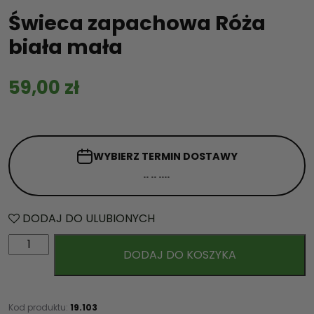
Świeca zapachowa Róża
biała mała
59,00
zł
WYBIERZ TERMIN
DOSTAWY
DODAJ DO ULUBIONYCH
i
DODAJ DO KOSZYKA
l
o
ś
ć
Kod produktu:
19.103