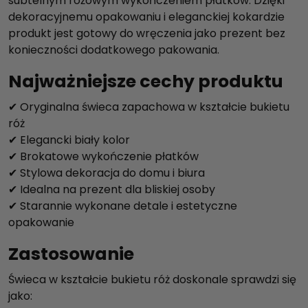
subtelnym różowym wykończeniem płatków. Dzięki
a
dekoracyjnemu opakowaniu i eleganckiej kokardzie
b
produkt jest gotowy do wręczenia jako prezent bez
i
konieczności dodatkowego pakowania.
a
ł
Najważniejsze cechy produktu
a
m
✔ Oryginalna świeca zapachowa w kształcie bukietu
a
róż
ł
✔ Elegancki biały kolor
a
✔ Brokatowe wykończenie płatków
✔ Stylowa dekoracja do domu i biura
✔ Idealna na prezent dla bliskiej osoby
✔ Starannie wykonane detale i estetyczne
opakowanie
Zastosowanie
Świeca w kształcie bukietu róż doskonale sprawdzi się
jako: