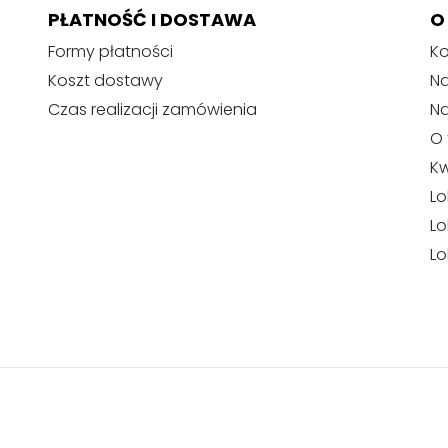
PŁATNOŚĆ I DOSTAWA
O
Formy płatności
Ko
Koszt dostawy
Na
Czas realizacji zamówienia
N
O 
Kw
Lo
Lo
Lo