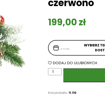
czerwono
199,00
zł
WYBIERZ TE
DOS
DODAJ DO ULUBIONYCH
i
l
o
ś
ć
Kod produktu:
11.110
S
t