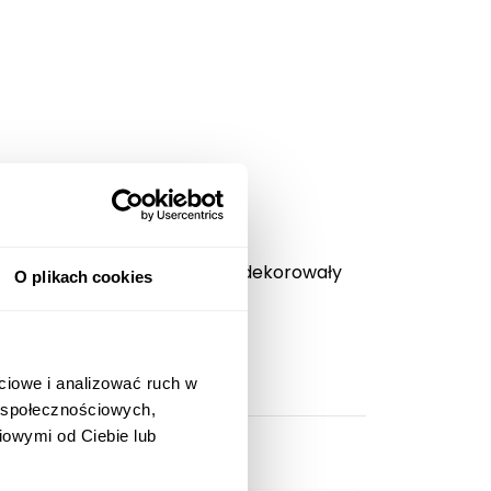
ołały już wiele uśmiechów i udekorowały
O plikach cookies
ciowe i analizować ruch w
w społecznościowych,
iowymi od Ciebie lub