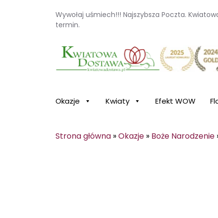
Wywołaj uśmiech!!! Najszybsza Poczta. Kwiato
termin.
Kwiaciarnia internetowa Kwiatowa Dosta
Okazje
Kwiaty
Efekt WOW
Fl
Strona główna
»
Okazje
»
Boże Narodzenie