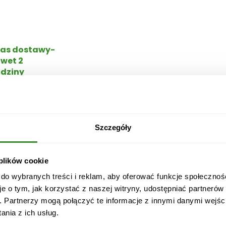
r
o
i
k
as dostawy-
Ś
wet 2
dziny
w
i
arancja
ą
kości
t
e
czny wprowadzający świąteczny nastrój. Nasze Stroiki wyw
Szczegóły
c
jest na terenie całego kraj.
z
n
ię:
 plików cookie
y
a, bombki, sztuczne owoce, szyszki,
 do wybranych treści i reklam, aby oferować funkcje społecznoś
n
je o tym, jak korzystać z naszej witryny, udostępniać partneró
a
. Partnerzy mogą połączyć te informacje z innymi danymi wejśc
c
nia z ich usług.
z