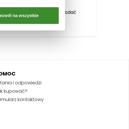
Musisz się
zalogować
, aby dodać
ezwól na wszystkie
opinię.
OMOC
tania i odpowiedzi
ak kupować?
rmularz kontaktowy