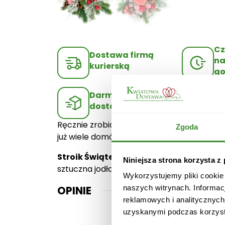
Cz
Dostawa firmą
na
kurierską
go
Darmowa
Gw
dostawa
ja
Ręcznie zrobiony, elegancki Stroik Świąte
Zgoda
już wiele domów. Darmowa dostawa możliwa 
Stroik Świąteczny na czerwono składa s
Niniejsza strona korzysta z
sztuczna jodła, naczynie ceramiczne, świec
Wykorzystujemy pliki cookie
OPINIE
naszych witrynach. Informac
reklamowych i analitycznych
uzyskanymi podczas korzysta