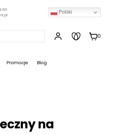
9 60
Polski
a.pl
0
Promocje
Blog
teczny na