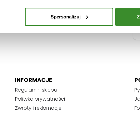
e
r
w
Spersonalizuj
Z
o
n
o
INFORMACJE
P
Regulamin sklepu
Py
Polityka prywatności
J
Zwroty i reklamacje
Fo