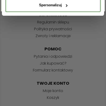
Spersonalizuj
INFORMACJE
Regulamin sklepu
Polityka prywatności
Zwroty i reklamacje
POMOC
Pytania i odpowiedzi
Jak kupować?
Formularz kontaktowy
TWOJE KONTO
Moje konto
Koszyk