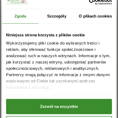
Na razie nie ma opinii o produkcie.
Zgarnij rabat -5%
Zgoda
Szczegóły
O plikach cookies
Musisz się
zalogować
, aby dodać opinię.
Zapisz się do newslettera i zgarnij
Niniejsza strona korzysta z plików cookie
rabat na pierwsze zakupy!
Wykorzystujemy pliki cookie do wybranych treści i
reklam, aby oferować funkcje społecznościowe i
analizować ruch w naszych witrynach. Informacje o tym,
jak korzystać z naszej witryny, udostępniać partnerów
społecznościowych, reklamowych i analitycznych.
Partnerzy mogą połączyć te informacje z innymi danymi
wejściowymi od Ciebie lub uzyskanymi podczas
Akceptuję regulamin i wyrażam zgodę na
korzystania z ich usług.
przetwarzanie powyższych danych osobowych
w celu otrzymywania newslettera.
+48 22 110 59 60
info@kwiatowadostawa.pl
Zezwól na wszystkie
ZAPISZ SIĘ