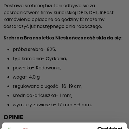
Dostawa srebrnej biżuterii odbywa się za
pośrednictwem firmy kurierskiej DPD, DHL, InPost.
Zamówienia opłacone do godziny 12 możemy
dostarczyć już następnego dnia roboczego.
Srebrna Bransoletka Nieskończoność składa się:
próba srebra- 925,
typ kamienia- Cyrkonia,
powłoka- Rodowanie,
waga- 4,0 g,
regulowana długość- 16-19 cm,
średnica łańcuszka- 1 mm,
wymiary zawieszki- 17 mm – 6 mm,
OPINIE