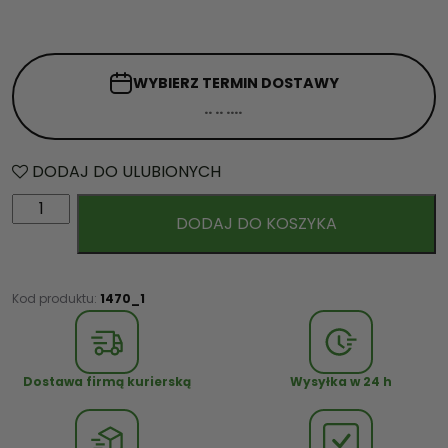
WYBIERZ TERMIN
DOSTAWY
DODAJ DO ULUBIONYCH
i
DODAJ DO KOSZYKA
l
o
ś
ć
Kod produktu:
1470_1
S
ł
o
Dostawa firmą kurierską
Wysyłka w 24 h
d
k
i