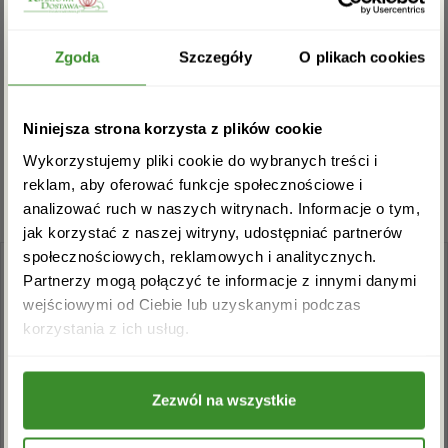
Na razie nie ma opinii o produkcie.
Zgarnij rabat -5%
Zgoda
Szczegóły
O plikach cookies
Musisz się
zalogować
, aby dodać opinię.
Zapisz się do newslettera i zgarnij
Niniejsza strona korzysta z plików cookie
rabat na pierwsze zakupy!
Wykorzystujemy pliki cookie do wybranych treści i
reklam, aby oferować funkcje społecznościowe i
analizować ruch w naszych witrynach. Informacje o tym,
jak korzystać z naszej witryny, udostępniać partnerów
społecznościowych, reklamowych i analitycznych.
Partnerzy mogą połączyć te informacje z innymi danymi
wejściowymi od Ciebie lub uzyskanymi podczas
Akceptuję regulamin i wyrażam zgodę na
korzystania z ich usług.
przetwarzanie powyższych danych osobowych
w celu otrzymywania newslettera.
+48 22 110 59 60
info@kwiatowadostawa.pl
Zezwól na wszystkie
ZAPISZ SIĘ