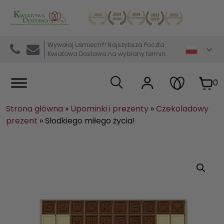
Kwiaciarnia internetowa Kwiatowa Dostawa
Wywołaj uśmiech!!! Najszybsza Poczta.
Kwiatowa Dostawa na wybrany termin.
0
Strona główna
»
Upominki i prezenty
»
Czekoladowy
prezent
»
Słodkiego miłego życia!