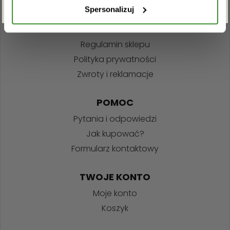
Spersonalizuj
INFORMACJE
Regulamin sklepu
Polityka prywatności
Zwroty i reklamacje
POMOC
Pytania i odpowiedzi
Jak kupować?
Formularz kontaktowy
TWOJE KONTO
Moje konto
Koszyk