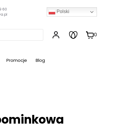
9 60
Polski
a.pl
0
Promocje
Blog
upominkowa