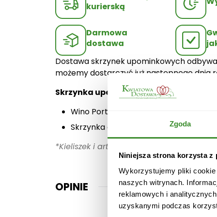
Wy
kurierską
Darmowa
Gw
dostawa
ja
Dostawa skrzynek upominkowych odbywa się
możemy dostarczyć już następnego dnia r
Skrzynka upominkowa Double IX składa
Wino Portada i Portada Reserva 12,% , 0
Zgoda
Skrzynka drewniana
*
Kieliszek i artykuły spożywcze przedstaw
Niniejsza strona korzysta z
Wykorzystujemy pliki cookie
naszych witrynach. Informac
OPINIE
reklamowych i analitycznych
uzyskanymi podczas korzysta