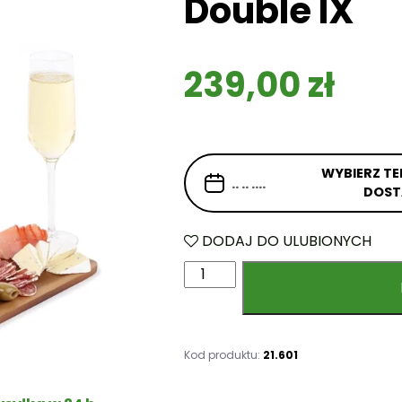
Double IX
239,00
zł
WYBIERZ TE
DOS
DODAJ DO ULUBIONYCH
i
l
o
ś
ć
Kod produktu:
21.601
S
k