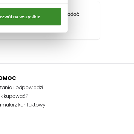
Musisz się
zalogować
, aby dodać
ezwól na wszystkie
opinię.
OMOC
tania i odpowiedzi
ak kupować?
rmularz kontaktowy