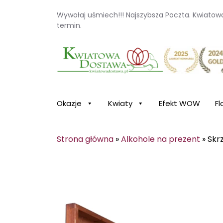
Wywołaj uśmiech!!! Najszybsza Poczta. Kwiato
termin.
Kwiaciarnia internetowa Kwiatowa Dosta
Okazje
Kwiaty
Efekt WOW
Fl
Strona główna
»
Alkohole na prezent
»
Skr