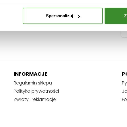
u
b
l
Spersonalizuj
Z
e
I
X
INFORMACJE
P
Regulamin sklepu
Py
Polityka prywatności
J
Zwroty i reklamacje
Fo