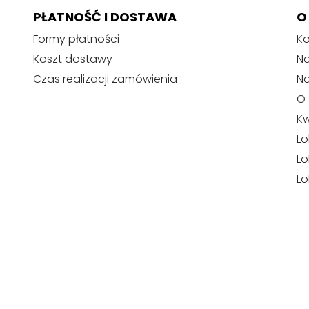
PŁATNOŚĆ I DOSTAWA
O
Formy płatności
Ko
Koszt dostawy
Na
Czas realizacji zamówienia
N
O 
Kw
Lo
Lo
Lo