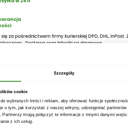
syłka w 24 h
r
z
arancja
y
kości
n
k
 za pośrednictwem firmy kurierskiej DPD, DHL, InPost. 
a
oboczego. Dostawa oraz bileciki są darmowe.
u
 się:
p
o
,75l
m
Szczegóły
i
n
ione poza skrzynką nie są objęte dostawą.
k
 plików cookie
o
 do wybranych treści i reklam, aby oferować funkcje społecznoś
w
je o tym, jak korzystać z naszej witryny, udostępniać partneró
a
. Partnerzy mogą połączyć te informacje z innymi danymi wejśc
D
nia z ich usług.
o