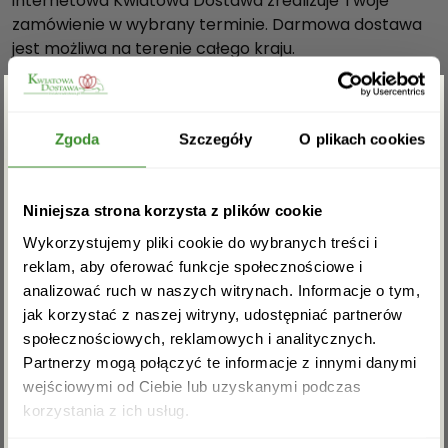
internetowa Kwiatowa Dostawa zrealizuje Twoje
a
zamówienie w wybrany terminie. Darmowa dostawa
ł
jest możliwa na terenie całego kraju.
y
Nasze pudełka 3 elementowe są wykonane z
m
najwyższej jakości materiałów i należą do grupy
,
produktów Prestige Edition.
Zgarnij rabat -5%
w
Zgoda
Szczegóły
O plikach cookies
e
Dostawa “Flower boxów z różami” odbywa się za
l
pośrednictwem firmy kurierskiej DPD, DHL, InPost.
Zapisz się do newslettera i zgarnij
u
Na terenie Warszawy dostawa jest możliwa tego
Niniejsza strona korzysta z plików cookie
rabat na pierwsze zakupy!
r
samego dnia po uprzednim kontakcie telefonicznym.
Wykorzystujemy pliki cookie do wybranych treści i
o
Dostawa oraz bilecik są darmowe.
reklam, aby oferować funkcje społecznościowe i
w
analizować ruch w naszych witrynach. Informacje o tym,
Wymiary pudełka:
y
jak korzystać z naszej witryny, udostępniać partnerów
wysokość- 16,5 cm.
m
społecznościowych, reklamowych i analitycznych.
średnica- 15 cm.
p
Partnerzy mogą połączyć te informacje z innymi danymi
u
Ilość róż:
wejściowymi od Ciebie lub uzyskanymi podczas
d
Akceptuję regulamin i wyrażam zgodę na
13-17 sztuk.
korzystania z ich usług.
e
przetwarzanie powyższych danych osobowych
w celu otrzymywania newslettera.
ł