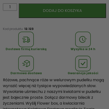
i
DODAJ DO KOSZYKA
l
o
ś
ć
Kod produktu:
12.123
R
ó
ż
Dostawa firmą kurierską
Wysyłka w 24 h
o
w
e
R
Darmowa dostawa
Gwarancja jakości
ó
Różowe, pachnące róże w welurowym pudełku mogą
ż
wyrazić więcej niż tysiące wypowiedzianych słow.
e
Wywołanie uśmiechu z naszymi kwiatami w pudełku
w
jest bajecznie proste. Dołącz darmowy bilecik z
b
życzeniami. Wyślij Flower box, a kwiaciarnia
i