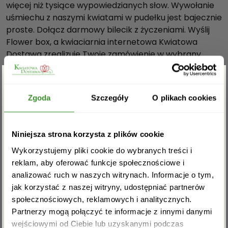
więcej niż tysiące wypowiedzianych słow. Wywołanie
d
uśmiechu z naszymi kwiatami w pudełku jest bajecznie
z
proste. Dołącz darmowy bilecik z życzeniami. Wyślij
i
Flower box, a kwiaciarnia internetowa Kwiatowa
k
Dostawa zrealizuje Twoje zamówienie w wybrany
i
terminie. Darmowa dostawa jest możliwa na terenie
w
całego kraju.
f
Nasze pudełka 3 elementowe są wykonane z
Zgarnij rabat -5%
i
Zgoda
Szczegóły
O plikach cookies
najwyższej jakości materiałów i należą do grupy
o
produktów Prestige Edition.
ł
Zapisz się do newslettera i zgarnij
k
Niniejsza strona korzysta z plików cookie
Dostawa “Flower boxów z goździkami” odbywa się za
rabat na pierwsze zakupy!
o
pośrednictwem firmy kurierskiej DPD, DHL, InPost.
Wykorzystujemy pliki cookie do wybranych treści i
w
Na terenie Warszawy dostawa jest możliwa tego
reklam, aby oferować funkcje społecznościowe i
y
samego dnia po uprzednim kontakcie telefonicznym.
analizować ruch w naszych witrynach. Informacje o tym,
m
Dostawa oraz bilecik są darmowe.
jak korzystać z naszej witryny, udostępniać partnerów
p
społecznościowych, reklamowych i analitycznych.
Wymiary pudełka:
u
Partnerzy mogą połączyć te informacje z innymi danymi
wysokość- 22 cm.
d
wejściowymi od Ciebie lub uzyskanymi podczas