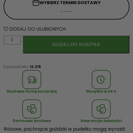
WYBIERZ TERMIN
DOSTAWY
DODAJ DO ULUBIONYCH
i
DODAJ DO KOSZYKA
l
o
ś
ć
Kod produktu:
12.215
R
ó
ż
Dostawa firmą kurierską
Wysyłka w 24 h
o
w
e
G
Darmowa dostawa
Gwarancja świeżości
o
Różowe, pachnące goździki w pudełku mogą wyrazić
ź