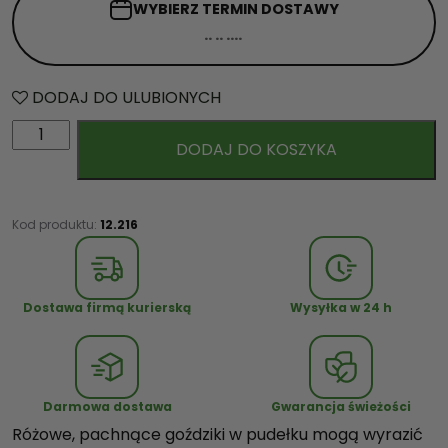
WYBIERZ TERMIN
DOSTAWY
DODAJ DO ULUBIONYCH
i
DODAJ DO KOSZYKA
l
o
ś
ć
Kod produktu:
12.216
R
ó
ż
Dostawa firmą kurierską
Wysyłka w 24 h
o
w
e
G
Darmowa dostawa
Gwarancja świeżości
o
Różowe, pachnące goździki w pudełku mogą wyrazić
ź