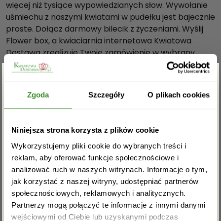
więcej niż tysiące wypowiedzianych słow. Wywołanie
d
uśmiechu z naszymi kwiatami w pudełku jest bajecznie
z
proste. Dołącz darmowy bilecik z życzeniami. Wyślij
i
Flower box, a kwiaciarnia internetowa Kwiatowa
k
Dostawa zrealizuje Twoje zamówienie w wybrany
i
terminie. Darmowa dostawa jest możliwa na terenie
w
całego kraju.
c
Nasze pudełka 3 elementowe są wykonane z
Zgarnij rabat -5%
z
Zgoda
Szczegóły
O plikach cookies
najwyższej jakości materiałów i należą do grupy
a
produktów Prestige Edition.
r
Zapisz się do newslettera i zgarnij
n
Niniejsza strona korzysta z plików cookie
Dostawa “Flower boxów z goździkami” odbywa się za
rabat na pierwsze zakupy!
y
pośrednictwem firmy kurierskiej DPD, DHL, InPost.
Wykorzystujemy pliki cookie do wybranych treści i
m
Na terenie Warszawy dostawa jest możliwa tego
reklam, aby oferować funkcje społecznościowe i
p
samego dnia po uprzednim kontakcie telefonicznym.
analizować ruch w naszych witrynach. Informacje o tym,
u
Dostawa oraz bilecik są darmowe.
jak korzystać z naszej witryny, udostępniać partnerów
d
społecznościowych, reklamowych i analitycznych.
Wymiary pudełka:
e
Partnerzy mogą połączyć te informacje z innymi danymi
wysokość- 22 cm.
ł
wejściowymi od Ciebie lub uzyskanymi podczas