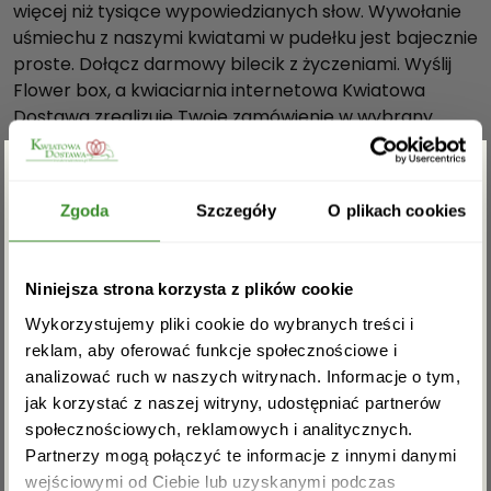
więcej niż tysiące wypowiedzianych słow. Wywołanie
d
uśmiechu z naszymi kwiatami w pudełku jest bajecznie
z
proste. Dołącz darmowy bilecik z życzeniami. Wyślij
i
Flower box, a kwiaciarnia internetowa Kwiatowa
k
Dostawa zrealizuje Twoje zamówienie w wybrany
i
terminie. Darmowa dostawa jest możliwa na terenie
w
całego kraju.
c
Nasze pudełka 3 elementowe są wykonane z
Zgarnij rabat -5%
z
Zgoda
Szczegóły
O plikach cookies
najwyższej jakości materiałów i należą do grupy
a
produktów Prestige Edition.
r
Zapisz się do newslettera i zgarnij
n
Niniejsza strona korzysta z plików cookie
Dostawa “Flower boxów z goździkami” odbywa się za
rabat na pierwsze zakupy!
y
pośrednictwem firmy kurierskiej DPD, DHL, InPost.
Wykorzystujemy pliki cookie do wybranych treści i
m
Na terenie Warszawy dostawa jest możliwa tego
reklam, aby oferować funkcje społecznościowe i
p
samego dnia po uprzednim kontakcie telefonicznym.
analizować ruch w naszych witrynach. Informacje o tym,
u
Dostawa oraz bilecik są darmowe.
jak korzystać z naszej witryny, udostępniać partnerów
d
społecznościowych, reklamowych i analitycznych.
Wymiary pudełka:
e
Partnerzy mogą połączyć te informacje z innymi danymi
wysokość- 16,5 cm.
ł
wejściowymi od Ciebie lub uzyskanymi podczas