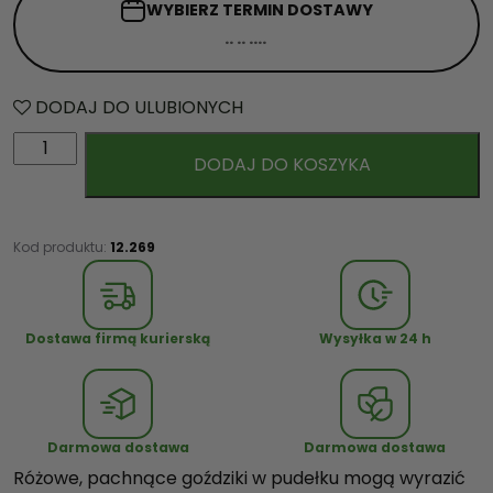
WYBIERZ TERMIN
DOSTAWY
DODAJ DO ULUBIONYCH
i
DODAJ DO KOSZYKA
l
o
ś
ć
Kod produktu:
12.269
R
ó
ż
Dostawa firmą kurierską
Wysyłka w 24 h
o
w
e
G
Darmowa dostawa
Darmowa dostawa
o
Różowe, pachnące goździki w pudełku mogą wyrazić
ź