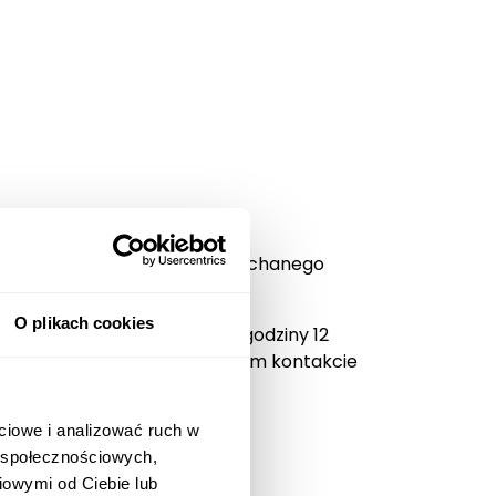
i de Luxe z dedykacją “Dla Kochanego
O plikach cookies
t. Zamówienia opłacone do godziny 12
tego samego dnia po uprzednim kontakcie
ciowe i analizować ruch w
w społecznościowych,
iowymi od Ciebie lub