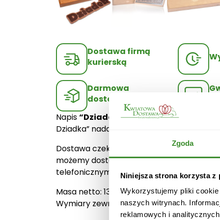
Dostawa firmą
Wy
kurierską
Darmowa
Gw
dostawa
ja
Napis
“Dziadek”
to połączenie czekolady 
Dziadka” nadaje podarunkowi elegancji. Po
Zgoda
Dostawa czekoladowych upominków odbywa 
możemy dostarczyć już następnego dnia r
telefonicznym.
Niniejsza strona korzysta z
Masa netto: 130 g.
Wykorzystujemy pliki cookie
Wymiary zewnętrzne: 315x111x25mm.
naszych witrynach. Informac
reklamowych i analitycznych