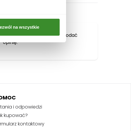
ezwól na wszystkie
Musisz się
zalogować
, aby dodać
opinię.
OMOC
tania i odpowiedzi
ak kupować?
rmularz kontaktowy