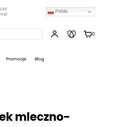
9 60
Polski
a.pl
0
Promocje
Blog
dek mleczno-