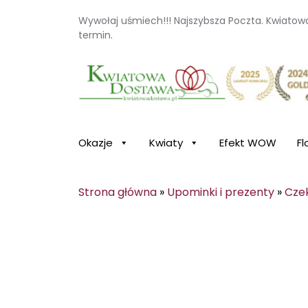
Wywołaj uśmiech!!! Najszybsza Poczta. Kwiato
termin.
Kwiaciarnia internetowa Kwiatowa Dosta
Okazje
Kwiaty
Efekt WOW
Fl
Strona główna
»
Upominki i prezenty
»
Cze