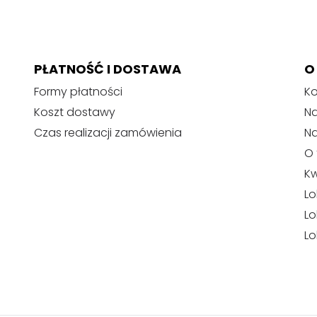
PŁATNOŚĆ I DOSTAWA
O
Formy płatności
Ko
Koszt dostawy
Na
Czas realizacji zamówienia
N
O 
Kw
Lo
Lo
Lo