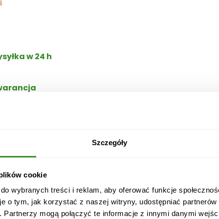
p
i
s
D
syłka w 24 h
z
i
a
arancja
d
kości
e
mlecznej oraz deserowej. Drewniana skrzyneczka z edycj
k
daruj słodki i oryginalny upominek swojemu Dziadkowi.
m
l
Szczegóły
się za pośrednictwem firmy kurierskiej DPD, DHL, InPos
e
oboczego. Na terenie Warszawy przesyłka jest możliwa 
c
z
 plików cookie
n
 do wybranych treści i reklam, aby oferować funkcje społecznoś
o
je o tym, jak korzystać z naszej witryny, udostępniać partneró
-
. Partnerzy mogą połączyć te informacje z innymi danymi wejśc