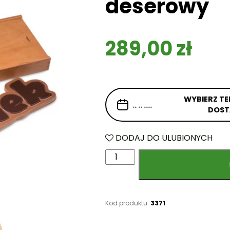
deserowy
289,00
zł
WYBIERZ TE
DOS
DODAJ DO ULUBIONYCH
i
l
o
ś
ć
Kod produktu:
3371
N
a