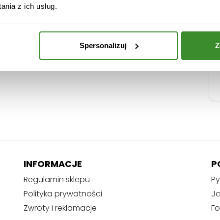
d
nia z ich usług.
e
s
e
Spersonalizuj
Z
r
o
w
y
INFORMACJE
P
Regulamin sklepu
Py
Polityka prywatności
J
Zwroty i reklamacje
Fo