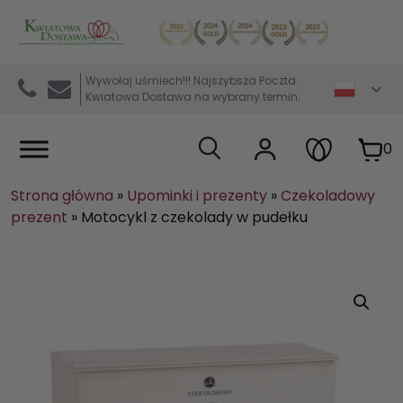
Kwiaciarnia internetowa Kwiatowa Dostawa
Wywołaj uśmiech!!! Najszybsza Poczta.
Kwiatowa Dostawa na wybrany termin.
0
Strona główna
»
Upominki i prezenty
»
Czekoladowy
prezent
»
Motocykl z czekolady w pudełku