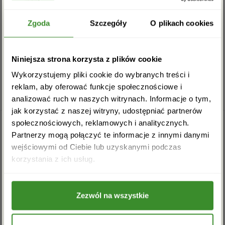
Na razie nie ma opinii o produkcie.
Zgarnij rabat -5%
Zgoda
Szczegóły
O plikach cookies
Musisz się
zalogować
, aby dodać opinię.
Zapisz się do newslettera i zgarnij
Niniejsza strona korzysta z plików cookie
rabat na pierwsze zakupy!
Wykorzystujemy pliki cookie do wybranych treści i
reklam, aby oferować funkcje społecznościowe i
analizować ruch w naszych witrynach. Informacje o tym,
jak korzystać z naszej witryny, udostępniać partnerów
społecznościowych, reklamowych i analitycznych.
Partnerzy mogą połączyć te informacje z innymi danymi
wejściowymi od Ciebie lub uzyskanymi podczas
Akceptuję regulamin i wyrażam zgodę na
korzystania z ich usług.
przetwarzanie powyższych danych osobowych
w celu otrzymywania newslettera.
+48 22 110 59 60
info@kwiatowadostawa.pl
Zezwól na wszystkie
ZAPISZ SIĘ