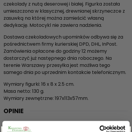
czekolady z nutą deserowej i białej. Figurka została
umieszczona w klasycznej, drewnianej skrzyneczce z
zasuwką na której można zamieścić własną
dedykację. Motocykl nie zawiera nadzienia.
Dostawa czekoladowych upominków odbywa się za
pośrednictwem firmy kurierskiej DPD, DHL, InPost.
Zamówienia opłacone do godziny 12 możemy
dostarczyć już następnego dnia roboczego. Na
terenie Warszawy przesyłka jest możliwa tego
samego dnia po uprzednim kontakcie telefonicznym.
Wymiary figurki: 16 x 8 x 2.5 cm.
Masa netto: 130 g.
Wymiary zewnętrzne: 197x113x57mm.
OPINIE