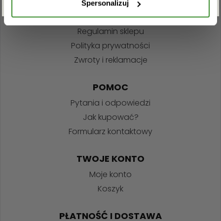
Spersonalizuj
INFORMACJE
Regulamin sklepu
Polityka prywatności
Zwroty i reklamacje
POMOC
Pytania i odpowiedzi
Jak kupować?
Formularz kontaktowy
TWOJE KONTO
Moje konto
Koszyk
PŁATNOŚĆ I DOSTAWA