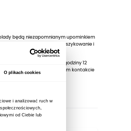
czekolady będą niezapomnianym upominkiem
 zaprezentuje się niezwykle szykowanie i
t. Zamówienia opłacone do godziny 12
tego samego dnia po uprzednim kontakcie
O plikach cookies
ciowe i analizować ruch w
w społecznościowych,
iowymi od Ciebie lub