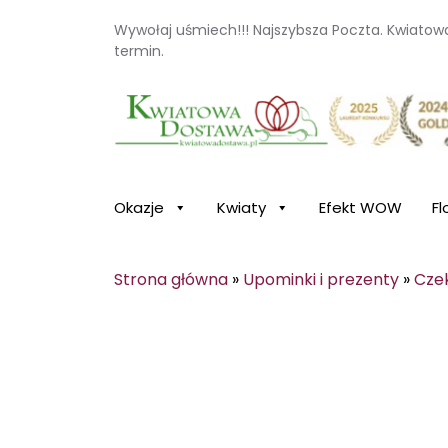
Wywołaj uśmiech!!! Najszybsza Poczta. Kwiato
termin.
Kwiaciarnia internetowa Kwiatowa Dosta
Okazje
Kwiaty
Efekt WOW
Fl
Strona główna
»
Upominki i prezenty
»
Cze