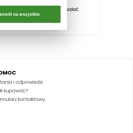
Musisz się
zalogować
, aby dodać
ezwól na wszystkie
opinię.
OMOC
tania i odpowiedzi
ak kupować?
rmularz kontaktowy