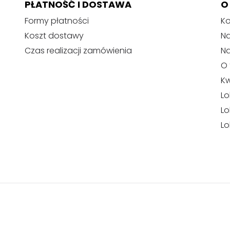
PŁATNOŚĆ I DOSTAWA
O
Formy płatności
Ko
Koszt dostawy
Na
Czas realizacji zamówienia
N
O 
Kw
Lo
Lo
Lo