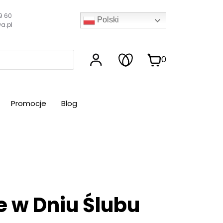
9 60
Polski
a.pl
0
Promocje
Blog
e w Dniu Ślubu