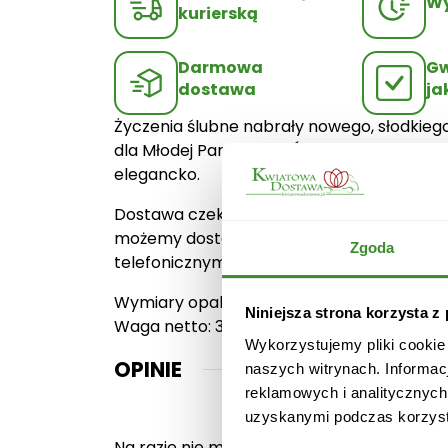
Wy
kurierską
Darmowa
Gw
dostawa
ja
Życzenia ślubne nabrały nowego, słodkieg
dla Młodej Pary w Dniu Ślubu. Całość zapa
elegancko.
Dostawa czekoladowych upominków odbywa 
możemy dostarczyć już następnego dnia r
Zgoda
telefonicznym.
Wymiary opakowania: 25,5 x 14,5 x 1,5 cm.
Niniejsza strona korzysta z
Waga netto: 304 g.
Wykorzystujemy pliki cookie
OPINIE
naszych witrynach. Informac
reklamowych i analitycznych
uzyskanymi podczas korzysta
Na razie nie ma opinii o produkcie.