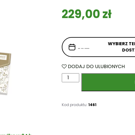
229,00
zł
WYBIERZ TE
DOS
DODAJ DO ULUBIONYCH
i
l
o
ś
ć
Kod produktu:
1461
M
ł
o
d