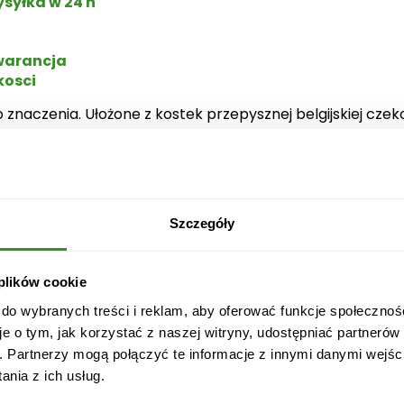
syłka w 24 h
e
j
arancja
P
kosci
a
r
o znaczenia. Ułożone z kostek przepysznej belgijskiej 
z
kowana w przepiękne opakowanie sprawi, że słodki prezent
e
w
się za pośrednictwem firmy kurierskiej DPD, DHL, InPos
D
oboczego. Na terenie Warszawy przesyłka jest możliwa 
n
Szczegóły
i
u
Ś
 plików cookie
l
 do wybranych treści i reklam, aby oferować funkcje społecznoś
u
je o tym, jak korzystać z naszej witryny, udostępniać partneró
b
. Partnerzy mogą połączyć te informacje z innymi danymi wejśc
u
nia z ich usług.