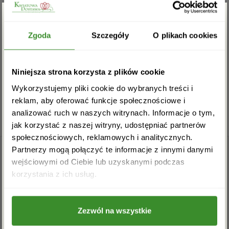
Na razie nie ma opinii o produkcie.
Zgarnij rabat -5%
Zgoda
Szczegóły
O plikach cookies
Musisz się
zalogować
, aby dodać opinię.
Zapisz się do newslettera i zgarnij
Niniejsza strona korzysta z plików cookie
rabat na pierwsze zakupy!
Wykorzystujemy pliki cookie do wybranych treści i
reklam, aby oferować funkcje społecznościowe i
analizować ruch w naszych witrynach. Informacje o tym,
jak korzystać z naszej witryny, udostępniać partnerów
społecznościowych, reklamowych i analitycznych.
Partnerzy mogą połączyć te informacje z innymi danymi
wejściowymi od Ciebie lub uzyskanymi podczas
Akceptuję regulamin i wyrażam zgodę na
korzystania z ich usług.
przetwarzanie powyższych danych osobowych
w celu otrzymywania newslettera.
Zezwól na wszystkie
+48 22 110 59 60
info@kwiatowadostawa.pl
ZAPISZ SIĘ