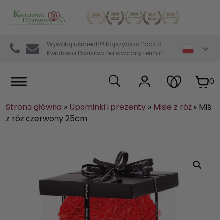
Kwiaciarnia internetowa Kwiatowa Dostawa
Wywołaj uśmiech!!! Najszybsza Poczta.
Kwiatowa Dostawa na wybrany termin.
0
Strona główna
»
Upominki i prezenty
»
Misie z róż
»
Miś
z róż czerwony 25cm