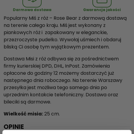
ż
Darmowa dostawa
Gwarancja jakości
c
Popularny Miś z róż – Rose Bear z darmową dostawą
z
na terenie całego kraju. Miś jest wykonany z
e
piankowych róż i zapakowany w eleganckie,
r
przezroczyste pudełko. Wywołaj uśmiech i obdaruj
w
bliską Ci osobę tym wyjątkowym prezentem.
o
n
Dostawa Misi z róż odbywa się za pośrednictwem
y
firmy kurierskiej DPD, DHL, InPost. Zamówienia
2
opłacone do godziny 12 możemy dostarczyć już
5
następnego dnia roboczego. Na terenie Warszawy
c
przesyłka jest możliwa tego samego dnia po
m
uprzednim kontakcie telefoniczny. Dostawa oraz
bileciki są darmowe.
Wielkość misia:
25 cm.
OPINIE