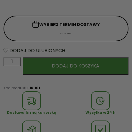
WYBIERZ TERMIN
DOSTAWY
DODAJ DO ULUBIONYCH
i
DODAJ DO KOSZYKA
l
o
ś
ć
Kod produktu:
16.101
M
i
ś
Dostawa firmą kurierską
Wysyłka w 24 h
z
r
ó