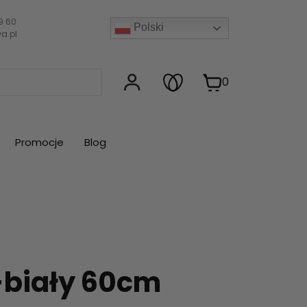
9 60
Polski
a.pl
0
Promocje
Blog
-biały 60cm