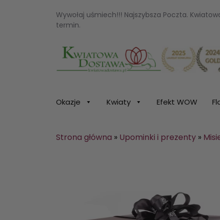
Wywołaj uśmiech!!! Najszybsza Poczta. Kwiato
termin.
Kwiaciarnia internetowa Kwiatowa Dosta
Okazje
Kwiaty
Efekt WOW
Fl
Strona główna
»
Upominki i prezenty
»
Misi