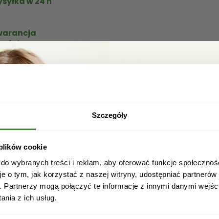
syłka w 24 h
arancja
kości
ą dostawą na terenie całego kraju. Miś jest wykonany z 
Zgarnij ra
i obdaruj bliską Ci osobę tym wyjątkowym prezentem.
ictwem firmy kurierskiej DPD, DHL, InPost. Zamówienia o
Zapisz się do newslett
e Warszawy przesyłka jest możliwa tego samego dnia po u
rabat na pierwsze za
Szczegóły
ym sercem.
 plików cookie
 do wybranych treści i reklam, aby oferować funkcje społecznoś
je o tym, jak korzystać z naszej witryny, udostępniać partneró
. Partnerzy mogą połączyć te informacje z innymi danymi wejśc
nia z ich usług.
Akceptuję regulamin i wyr
przetwarzanie powyższyc
w celu otrzymywania newsle