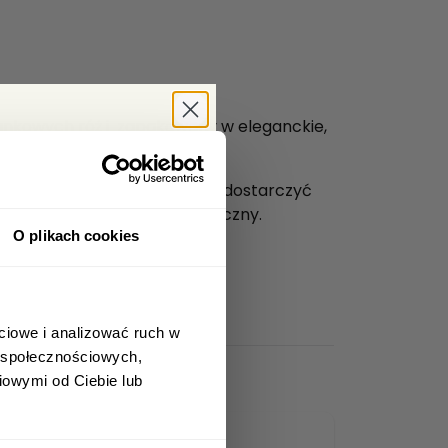
piankowych róż i zapakowany w eleganckie,
bat -5%
płacone do godziny 12 możemy dostarczyć
era i zgarnij
przednim kontakcie telefoniczny.
kupy!
O plikach cookies
ciowe i analizować ruch w
w społecznościowych,
iowymi od Ciebie lub
ażam zgodę na
h danych osobowych
ttera.