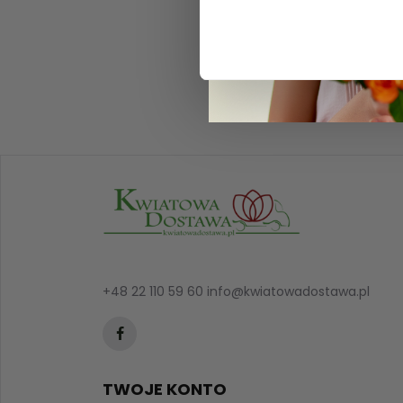
+48 22 110 59 60
info@kwiatowadostawa.pl
TWOJE KONTO