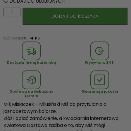
DODAJ DO ULUBIONYCH
i
DODAJ DO KOSZYKA
l
o
ś
ć
Kod produktu:
14.115
M
i
ś
Dostawa firmą kurierską
Wysyłka w 24 h
M
i
s
i
Dostawa na wskazany
Gwarancja jakości
a
termin
c
Miś Misiaczek – Milusiński Miś do przytulania o
z
jasnobeżowym kolorze.
e
Złóż i opłać zamówienie, a kwiaciarnia internetowa
k
Kwiatowa Dostawa zadba o to, aby Miś mógł