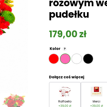
różowym w
pudełku
179,00
zł
Kolor
?
Dołącz coś więcej
Raffaello
Merci
+
39,00
zł
+
39,00
zł