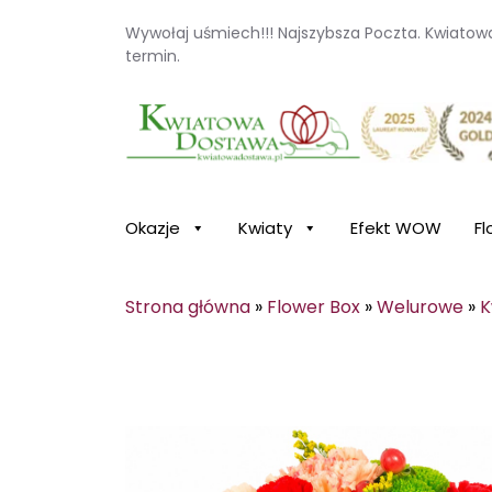
Wywołaj uśmiech!!! Najszybsza Poczta. Kwiato
termin.
Kwiaciarnia internetowa Kwiatowa Dosta
Okazje
Kwiaty
Efekt WOW
Fl
Strona główna
»
Flower Box
»
Welurowe
»
K