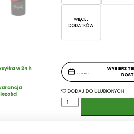
WIĘCEJ
DODATKÓW
syłka w 24 h
WYBIERZ TE
DOS
arancja
DODAJ DO ULUBIONYCH
ieżości
i
l
o
ś
ć
Kod produktu:
12.323