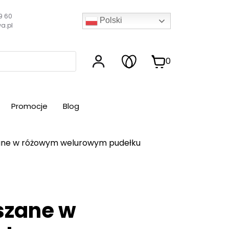
9 60
Polski
a.pl
0
Promocje
Blog
ane w różowym welurowym pudełku
szane w