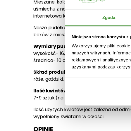
Mieszane, kolorowe, pachnące i świeże kw
uśmiechu z naszymi kwiatami w pudełku jest
internetowa Kwiatowa Dostawa zrealizuje 
Zgoda
Nasze pudełka 3 elementowe są wykonane z
boxów z mieszanymi kwiatami odbywa się z
Niniejsza strona korzysta z
Wymiary pudełka:
Wykorzystujemy pliki cookie
wysokość- 16,5 cm.
naszych witrynach. Informac
średnica- 10 cm.
reklamowych i analitycznych
uzyskanymi podczas korzysta
Skład produktu:
róże, goździki, margaretki, alstromerie, sol
Ilość kwiatów:
7-9 sztuk.(na zdjęciu głównym)
Ilość użytych kwiatów jest zależna od odmia
wypełniony kwiatami w całości.
OPINIE