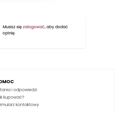
Musisz się
zalogować
, aby dodać
opinię.
OMOC
tania i odpowiedzi
ak kupować?
rmularz kontaktowy