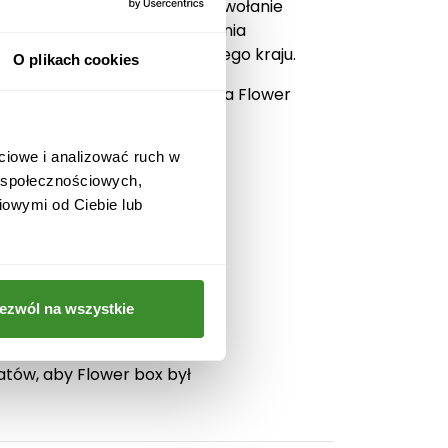
ące wypowiedzianych słów. Wywołanie
wyślij Flower box, a kwiaciarnia
est możliwa na terenie całego kraju.
O plikach cookies
tów Prestige Edition. Dostawa Flower
ciowe i analizować ruch w
w społecznościowych,
iowymi od Ciebie lub
ezwól na wszystkie
iatów, aby Flower box był