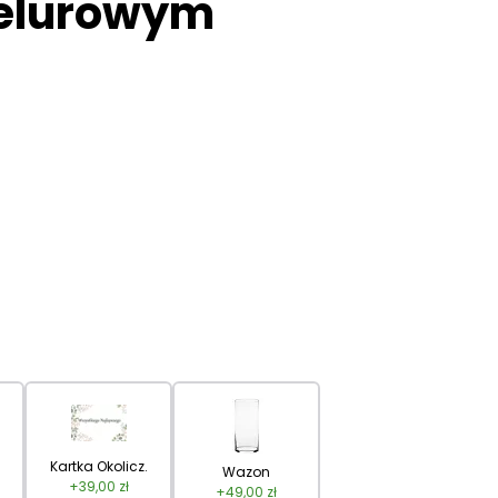
elurowym
Kartka Okolicz.
Wazon
+
39,00
zł
+
49,00
zł