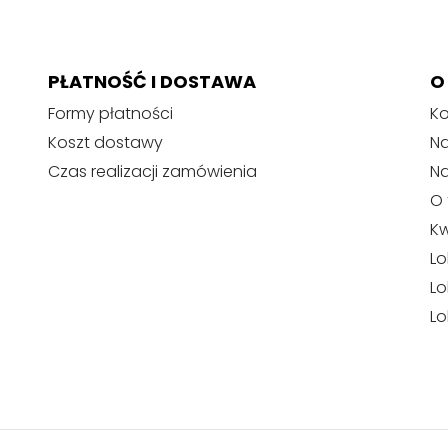
u
PŁATNOŚĆ I DOSTAWA
O
Formy płatności
Ko
Koszt dostawy
Na
Czas realizacji zamówienia
N
O 
Kw
Lo
Lo
Lo