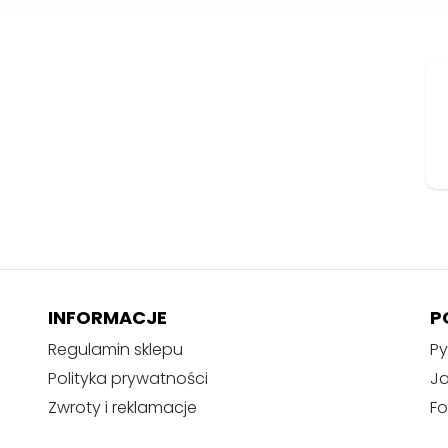
w
y
m
w
e
l
u
r
o
w
y
m
p
INFORMACJE
P
u
Regulamin sklepu
Py
d
Polityka prywatności
J
e
ł
Zwroty i reklamacje
Fo
k