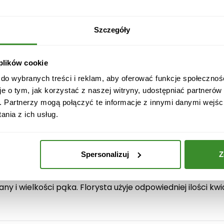
iaty w welurowym pudełku mogą wyrazić więcej niż tysi
K
 bajecznie proste. Dołącz darmowy bilecik z życzeniami i 
w
Twoje zamówienie w wybrany terminie. Darmowa dostawa j
i
Szczegóły
a
 najwyższej jakości materiałów i należą do grupy produk
t
a pośrednictwem firmy kurierskiej DHL lub DPD.
 plików cookie
y
m
 do wybranych treści i reklam, aby oferować funkcje społecznoś
i
je o tym, jak korzystać z naszej witryny, udostępniać partneró
e
. Partnerzy mogą połączyć te informacje z innymi danymi wejśc
s
nia z ich usług.
z
idago, hypericum, flower box.
a
n
Spersonalizuj
Z
e
w
r
ny i wielkości pąka. Florysta użyje odpowiedniej ilości kw
ó
ż
o