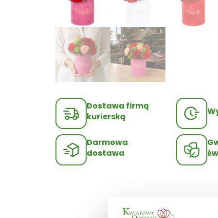
Dostawa firmą
Wy
kurierską
Darmowa
Gw
dostawa
św