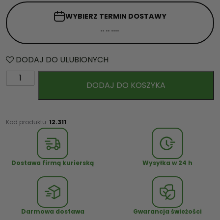
WYBIERZ TERMIN
DOSTAWY
DODAJ DO ULUBIONYCH
i
DODAJ DO KOSZYKA
l
o
ś
ć
Kod produktu:
12.311
K
w
i
Dostawa firmą kurierską
Wysyłka w 24 h
a
t
y
m
Darmowa dostawa
Gwarancja świeżości
i