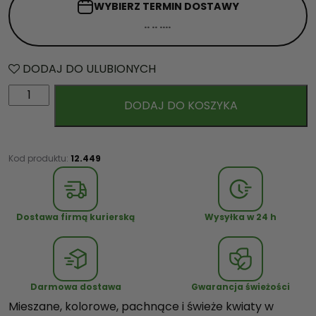
WYBIERZ TERMIN
DOSTAWY
DODAJ DO ULUBIONYCH
i
DODAJ DO KOSZYKA
l
o
ś
ć
Kod produktu:
12.449
K
w
i
Dostawa firmą kurierską
Wysyłka w 24 h
a
t
y
m
Darmowa dostawa
Gwarancja świeżości
i
Mieszane, kolorowe, pachnące i świeże kwiaty w
e