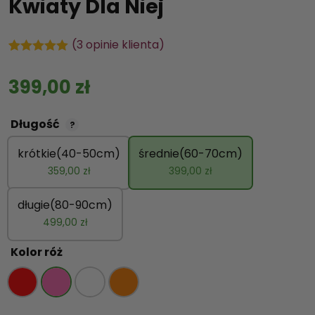
Kwiaty Dla Niej
(
3
opinie klienta)
Oceniony
3
5.00
na 5 na
399,00
zł
podstawie
ocen
klientów
Długość
?
krótkie(40-50cm)
średnie(60-70cm)
359,00
zł
399,00
zł
długie(80-90cm)
499,00
zł
Kolor róż