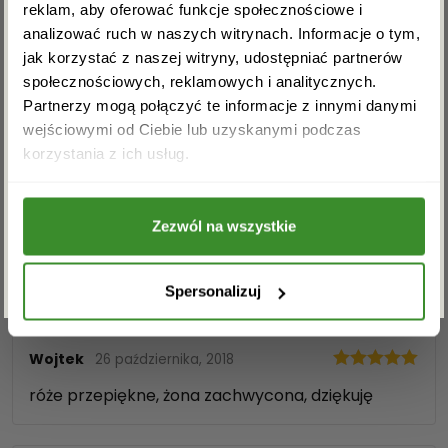
reklam, aby oferować funkcje społecznościowe i
* Wielkość produktu: na zdjęciu głównym
analizować ruch w naszych witrynach. Informacje o tym,
przedstawiony jest produkt średniej wielkości. W
jak korzystać z naszej witryny, udostępniać partnerów
pozostałych przypadkach wielkość oraz długość
społecznościowych, reklamowych i analitycznych.
produktu będą adekwatne do różnicy w cenie.
Partnerzy mogą połączyć te informacje z innymi danymi
OPINIE
wejściowymi od Ciebie lub uzyskanymi podczas
Akceptuję regulamin i wyrażam zgodę na
korzystania z ich usług.
przetwarzanie powyższych danych osobowych
w celu otrzymywania newslettera.
Krzychu
12 sierpnia, 2016
Zezwól na wszystkie
Oceniono
5
ZAPISZ SIĘ
Wybrałem różowe. Dotarły na czas. Dziewczyna
na 5
szczęśliwa. Polecam!
Spersonalizuj
Wojtek
26 października, 2018
Oceniono
5
róże przepiękne, żona zachwycona, dziękuję
na 5