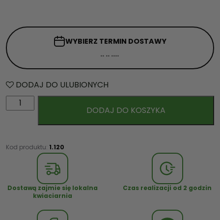
WYBIERZ TERMIN
DOSTAWY
DODAJ DO ULUBIONYCH
i
DODAJ DO KOSZYKA
l
o
ś
ć
Kod produktu:
1.120
K
w
i
Dostawą zajmie się lokalna
Czas realizacji od 2 godzin
a
kwiaciarnia
t
y