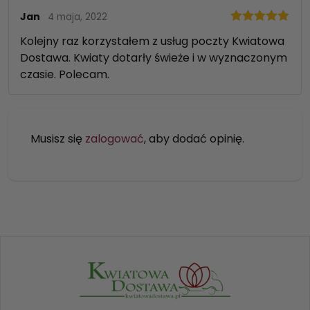
Jan
4 maja, 2022
Oceniono
5
Kolejny raz korzystałem z usług poczty Kwiatowa
na 5
Dostawa. Kwiaty dotarły świeże i w wyznaczonym
czasie. Polecam.
Musisz się
zalogować
, aby dodać opinię.