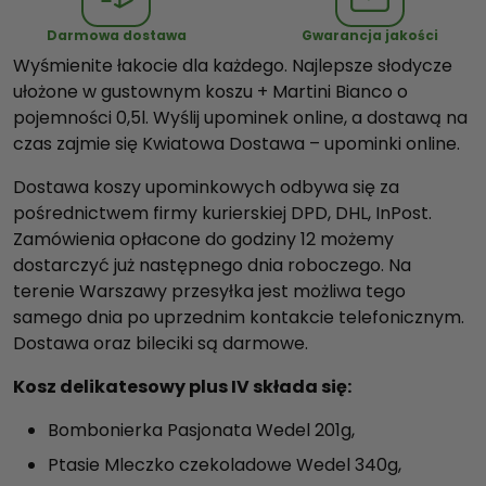
l
Darmowa dostawa
Gwarancja jakości
i
Wyśmienite łakocie dla każdego. Najlepsze słodycze
k
ułożone w gustownym koszu + Martini Bianco o
a
pojemności 0,5l. Wyślij upominek online, a dostawą na
t
czas zajmie się Kwiatowa Dostawa – upominki online.
e
s
Dostawa koszy upominkowych odbywa się za
o
pośrednictwem firmy kurierskiej DPD, DHL, InPost.
w
Zamówienia opłacone do godziny 12 możemy
y
dostarczyć już następnego dnia roboczego. Na
p
terenie Warszawy przesyłka jest możliwa tego
l
samego dnia po uprzednim kontakcie telefonicznym.
u
Dostawa oraz bileciki są darmowe.
s
Kosz delikatesowy plus IV składa się:
I
V
Bombonierka Pasjonata Wedel 201g,
Ptasie Mleczko czekoladowe Wedel 340g,