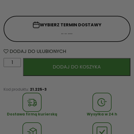
WYBIERZ TERMIN
DOSTAWY
DODAJ DO ULUBIONYCH
i
DODAJ DO KOSZYKA
l
o
ś
ć
Kod produktu:
21.225-3
K
o
s
Dostawa firmą kurierską
Wysyłka w 24 h
z
d
e