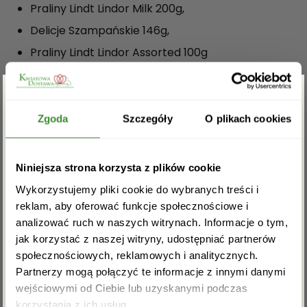
Praliny Lindt Lindor Milk 200g,
Delicje Szampańskie 146g,
Praliny Lindt Lindor Assorted 100g
Martini Bianco 14,4% 0,5l
Kosz.
Zgarnij rabat -5%
Zgoda
Szczegóły
O plikach cookies
OPINIE
Zapisz się do newslettera i zgarnij
Niniejsza strona korzysta z plików cookie
rabat na pierwsze zakupy!
Na razie nie ma opinii o produkcie.
Wykorzystujemy pliki cookie do wybranych treści i
reklam, aby oferować funkcje społecznościowe i
analizować ruch w naszych witrynach. Informacje o tym,
Musisz się
zalogować
, aby dodać opinię.
jak korzystać z naszej witryny, udostępniać partnerów
społecznościowych, reklamowych i analitycznych.
Partnerzy mogą połączyć te informacje z innymi danymi
wejściowymi od Ciebie lub uzyskanymi podczas
Akceptuję regulamin i wyrażam zgodę na
korzystania z ich usług.