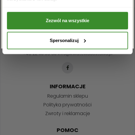
przetwarzanie powyższych danych osobowych
w celu otrzymywania newslettera.
Zezwól na wszystkie
ZAPISZ SIĘ
Spersonalizuj
+48 22 110 59 60
info@kwiatowadostawa.pl
INFORMACJE
Regulamin sklepu
Polityka prywatności
Zwroty i reklamacje
POMOC