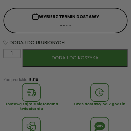
WYBIERZ TERMIN
DOSTAWY
DODAJ DO ULUBIONYCH
i
DODAJ DO KOSZYKA
l
o
ś
ć
Kod produktu:
5.110
K
o
s
Dostawą zajmie się lokalna
Czas dostawy od 2 godzin
z
kwiaciarnia
C
z
t