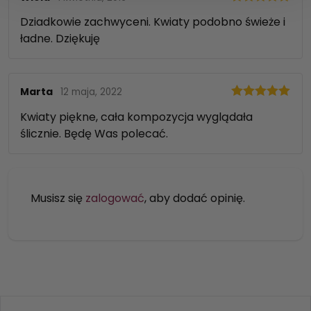
Oceniono
5
Dziadkowie zachwyceni. Kwiaty podobno świeże i
na 5
ładne. Dziękuję
Marta
12 maja, 2022
Oceniono
5
Kwiaty piękne, cała kompozycja wyglądała
na 5
ślicznie. Będę Was polecać.
Musisz się
zalogować
, aby dodać opinię.