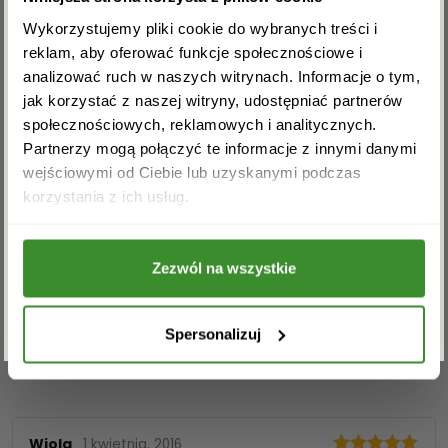
rabat na pierwsze zakupy!
Kosz Cztery pory roku składa się:
Wykorzystujemy pliki cookie do wybranych treści i
lilia, gerbera, margaretka, frezja, solidago, zieleń
reklam, aby oferować funkcje społecznościowe i
dekoracyjna, kokarda, kosz – kosz przedstawiony na
analizować ruch w naszych witrynach. Informacje o tym,
zdjęciu jest przykładowy i może różnić się od
jak korzystać z naszej witryny, udostępniać partnerów
dostarczonego.
społecznościowych, reklamowych i analitycznych.
Ilość kwiatów
Partnerzy mogą połączyć te informacje z innymi danymi
wejściowymi od Ciebie lub uzyskanymi podczas
mały: 7-9 + przybranie,
Akceptuję regulamin i wyrażam zgodę na
korzystania z ich usług.
przetwarzanie powyższych danych osobowych
średni: 11-13 + przybranie,
w celu otrzymywania newslettera.
duży: 15-17 + przybranie,
Zezwól na wszystkie
Premium: 19-23 + przybranie(na zdjęciu
ZAPISZ SIĘ
głównym).
Spersonalizuj
OPINIE
Wiola
1 kwietnia, 2016