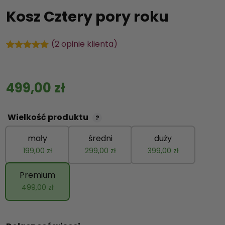
Kosz Cztery pory roku
(
2
opinie klienta)
Oceniony
2
5.00
na 5 na
podstawie
ocen
499,00
zł
klientów
Wielkość produktu
?
mały
średni
duży
199,00
zł
299,00
zł
399,00
zł
Premium
499,00
zł