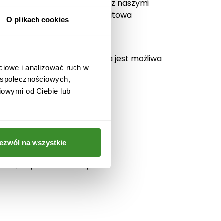
h słow. Wywołanie uśmiechu z naszymi
a kwiaciarnia internetowa Kwiatowa
O plikach cookies
 całego kraju.
ów Prestige Edition.
 Na terenie Warszawy dostawa jest możliwa
ciowe i analizować ruch w
w społecznościowych,
iowymi od Ciebie lub
ezwól na wszystkie
i róż, aby Flower box był