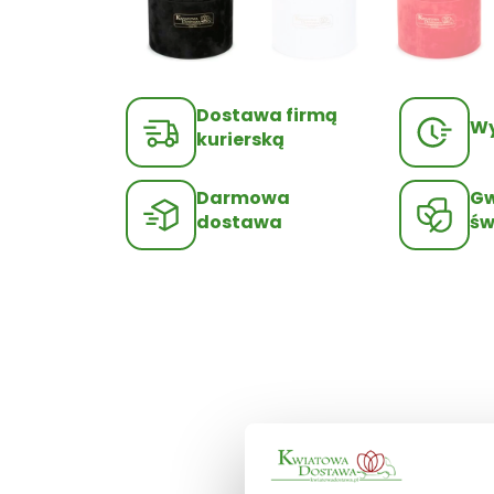
Dostawa firmą
Wy
kurierską
Darmowa
Gw
dostawa
św