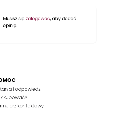
Musisz się
zalogować
, aby dodać
opinię.
OMOC
tania i odpowiedzi
ak kupować?
rmularz kontaktowy