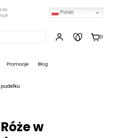
9 60
Polski
a.pl
0
Promocje
Blog
 pudełku
 Róże w