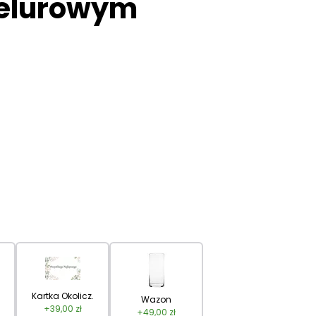
welurowym
Kartka Okolicz.
Wazon
+
39,00
zł
+
49,00
zł