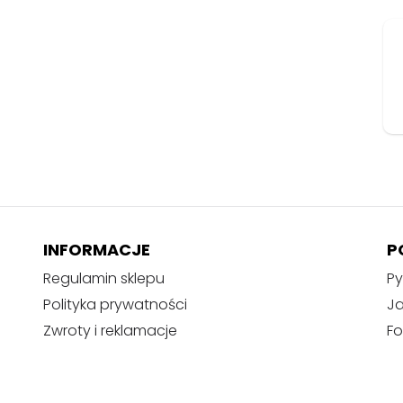
n
y
m
,
w
e
l
u
r
o
w
INFORMACJE
P
y
m
Regulamin sklepu
Py
p
Polityka prywatności
J
u
Zwroty i reklamacje
Fo
d
e
ł