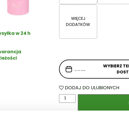
WIĘCEJ
DODATKÓW
syłka w 24 h
arancja
ieżości
WYBIERZ TE
DOS
DODAJ DO ULUBIONYCH
i
l
o
ś
ć
Kod produktu:
12.111