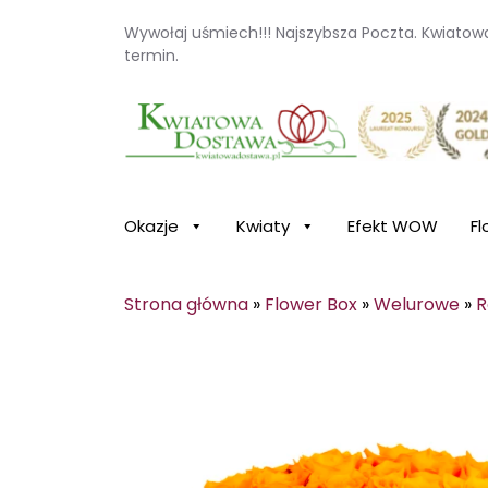
Wywołaj uśmiech!!! Najszybsza Poczta. Kwiato
termin.
Kwiaciarnia internetowa Kwiatowa Dosta
Okazje
Kwiaty
Efekt WOW
Fl
Strona główna
»
Flower Box
»
Welurowe
»
R