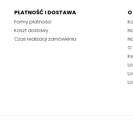
k
u
PŁATNOŚĆ I DOSTAWA
O
Formy płatności
Ko
Koszt dostawy
Na
Czas realizacji zamówienia
N
O 
Kw
Lo
Lo
Lo