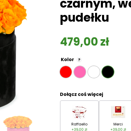
czarnym, 
pudełku
479,00
zł
Kolor
?
Dołącz coś więcej
Raffaello
Merci
+
39,00
zł
+
39,00
zł