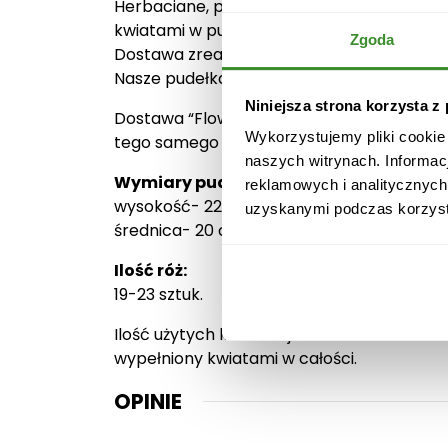
Herbaciane, pachnące róże w welurowym p
kwiatami w pudełku jest bajecznie proste. 
Zgoda
Dostawa zrealizuje Twoje zamówienie w wy
Nasze pudełka 3 elementowe są wykonane z 
Niniejsza strona korzysta z
Dostawa “Flower boxów z różami” odbywa s
Wykorzystujemy pliki cookie
tego samego dnia po uprzednim kontakcie
naszych witrynach. Informac
Wymiary pudełka:
reklamowych i analitycznych
wysokość- 22 cm.
uzyskanymi podczas korzysta
średnica- 20 cm.
Ilość róż:
19-23 sztuk.
Ilość użytych kwiatów jest zależna od odmia
wypełniony kwiatami w całości.
OPINIE