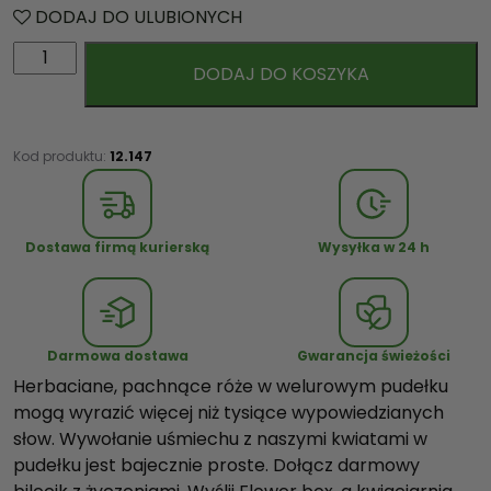
DODAJ DO ULUBIONYCH
i
DODAJ DO KOSZYKA
l
o
ś
ć
Kod produktu:
12.147
H
e
r
Dostawa firmą kurierską
Wysyłka w 24 h
b
a
c
i
Darmowa dostawa
Gwarancja świeżości
a
Herbaciane, pachnące róże w welurowym pudełku
n
mogą wyrazić więcej niż tysiące wypowiedzianych
e
słow. Wywołanie uśmiechu z naszymi kwiatami w
R
pudełku jest bajecznie proste. Dołącz darmowy
ó