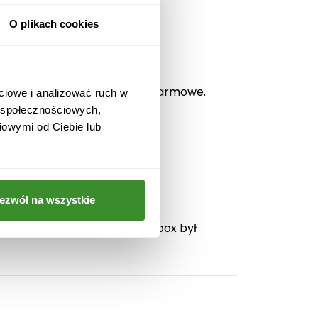
O plikach cookies
ów Prestige Edition.
st.
m. Dostawa oraz bilecik są darmowe.
ciowe i analizować ruch w
w społecznościowych,
iowymi od Ciebie lub
ezwól na wszystkie
ilości goździków, aby Flower box był