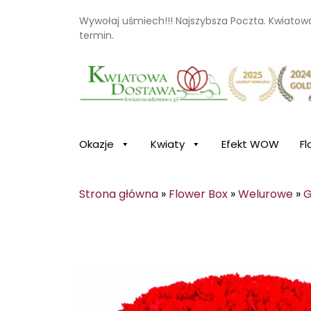
Wywołaj uśmiech!!! Najszybsza Poczta. Kwiato
termin.
Kwiaciarnia internetowa Kwiatowa Dosta
Okazje
Kwiaty
Efekt WOW
Fl
Strona główna
»
Flower Box
»
Welurowe
»
G