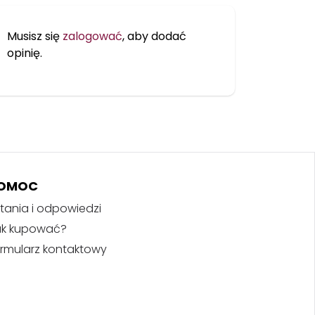
Musisz się
zalogować
, aby dodać
opinię.
OMOC
tania i odpowiedzi
ak kupować?
rmularz kontaktowy