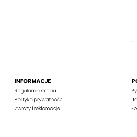
w
y
m
,
w
e
l
u
r
o
w
INFORMACJE
P
y
Regulamin sklepu
Py
m
Polityka prywatności
J
p
u
Zwroty i reklamacje
Fo
d
e
ł
k