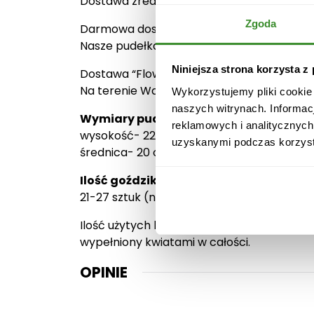
Dostawa zrealizuje Twoje zamówienie w wy
Zgoda
Darmowa dostawa jest możliwa na terenie 
Nasze pudełka 3 elementowe są wykonane z 
Niniejsza strona korzysta z
Dostawa “Flower boxów z goździkami” odbyw
Na terenie Warszawy dostawa jest możliw
Wykorzystujemy pliki cookie
naszych witrynach. Informac
Wymiary pudełka:
reklamowych i analitycznych
wysokość- 22 cm
uzyskanymi podczas korzysta
średnica- 20 cm
Ilość goździków:
21-27 sztuk (na zdjęciu głównym)
Ilość użytych kwiatów jest zależna od odmia
wypełniony kwiatami w całości.
OPINIE