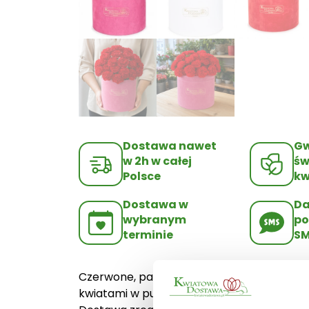
Dostawa nawet
Gw
w 2h w całej
św
Polsce
kw
Dostawa w
D
wybranym
po
terminie
S
Czerwone, pachnące goździki w welurowym
kwiatami w pudełku jest bajecznie proste. 