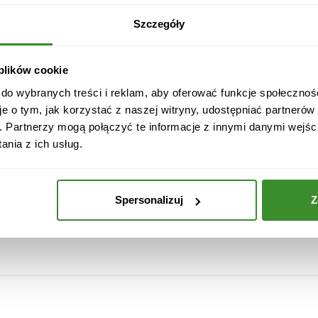
brany terminie.
e
r
Szczegóły
całego kraju.
w
najwyższej jakości materiałów i należą do grupy produkt
o
n
 plików cookie
a się za pośrednictwem firmy kurierskiej DPD, DHL, InPo
e
a tego samego dnia po uprzednim kontakcie telefoniczny
 do wybranych treści i reklam, aby oferować funkcje społecznoś
G
je o tym, jak korzystać z naszej witryny, udostępniać partneró
o
. Partnerzy mogą połączyć te informacje z innymi danymi wejśc
ź
nia z ich usług.
d
z
i
Spersonalizuj
Z
k
i
ny i wielkości pąka goździka. Florysta użyje odpowiedniej 
w
r
ó
ż
o