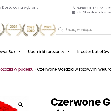
wa Dostawa na wybrany
numer tel. +48 22 110 5
info@kwiatowadostaw
W
y
wa
s
z
u
k
i
ower Box
Upominki i prezenty
Kreator bukietów
w
a
r
k
oździki w pudełku
»
Czerwone Goździki w różowym, welu
a
p
r
o
d
u
k
Czerwone G
t
ó
w