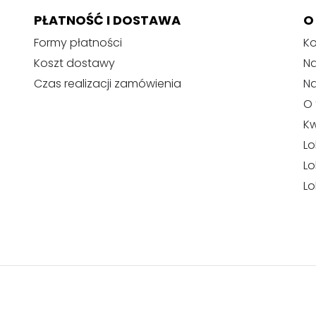
u
PŁATNOŚĆ I DOSTAWA
O
Formy płatności
Ko
Koszt dostawy
Na
Czas realizacji zamówienia
N
O 
Kw
Lo
Lo
Lo