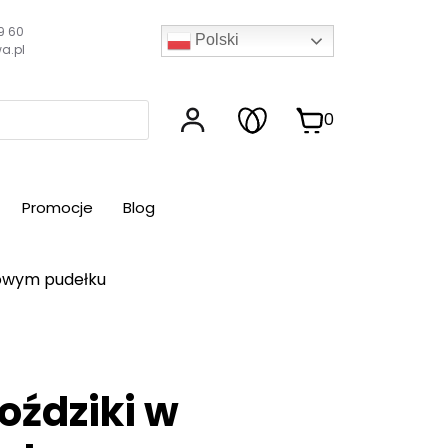
9 60
Polski
a.pl
0
Promocje
Blog
rowym pudełku
oździki w