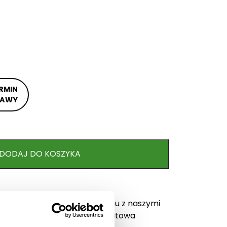
RMIN
TAWY
DODAJ DO KOSZYKA
ych słow. Wywołanie uśmiechu z naszymi
a kwiaciarnia internetowa Kwiatowa