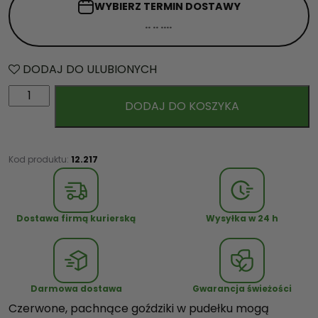
WYBIERZ TERMIN
DOSTAWY
DODAJ DO ULUBIONYCH
i
DODAJ DO KOSZYKA
l
o
ś
ć
Kod produktu:
12.217
C
z
e
Dostawa firmą kurierską
Wysyłka w 24 h
r
w
o
n
Darmowa dostawa
Gwarancja świeżości
e
Czerwone, pachnące goździki w pudełku mogą
G