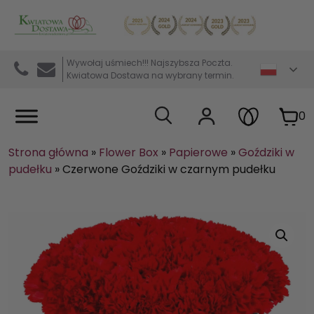
Kwiaciarnia internetowa Kwiatowa Dostawa
Wywołaj uśmiech!!! Najszybsza Poczta.
Kwiatowa Dostawa na wybrany termin.
0
Strona główna
»
Flower Box
»
Papierowe
»
Goździki w
pudełku
»
Czerwone Goździki w czarnym pudełku