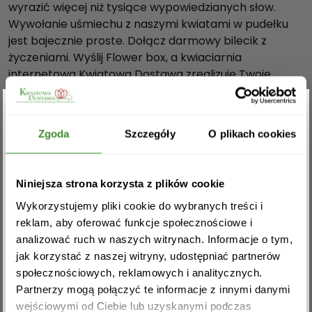
wyrazić więcej niż tysiące wypowiedzianych słow.
o
Wywołanie uśmiechu z naszymi kwiatami w pudełku
ź
jest bajecznie proste. Dołącz darmowy bilecik z
d
życzeniami. Wyślij Flower box, a kwiaciarnia
z
internetowa Kwiatowa Dostawa zrealizuje Twoje
i
zamówienie w wybrany terminie. Darmowa dostawa
k
jest możliwa na terenie całego kraju.
i
Nasze pudełka 3 elementowe są wykonane z
Zgarnij rabat -5%
w
Zgoda
Szczegóły
O plikach cookies
najwyższej jakości materiałów i należą do grupy
c
produktów Prestige Edition.
z
Zapisz się do newslettera i zgarnij
a
Niniejsza strona korzysta z plików cookie
Dostawa “Flower boxów z goździkami” odbywa się za
rabat na pierwsze zakupy!
r
pośrednictwem firmy kurierskiej DPD, DHL, InPost.
Wykorzystujemy pliki cookie do wybranych treści i
n
Na terenie Warszawy dostawa jest możliwa tego
reklam, aby oferować funkcje społecznościowe i
y
samego dnia po uprzednim kontakcie telefonicznym.
analizować ruch w naszych witrynach. Informacje o tym,
m
Dostawa oraz bilecik są darmowe.
jak korzystać z naszej witryny, udostępniać partnerów
p
społecznościowych, reklamowych i analitycznych.
Wymiary pudełka:
u
Partnerzy mogą połączyć te informacje z innymi danymi
wysokość- 22 cm.
d
wejściowymi od Ciebie lub uzyskanymi podczas