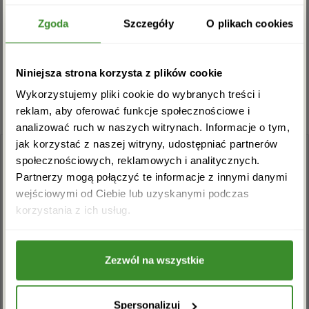
Zgarnij rabat -5%
Zgoda
Szczegóły
O plikach cookies
Musisz się
zalogować
, aby dodać opinię.
Zapisz się do newslettera i zgarnij
Niniejsza strona korzysta z plików cookie
rabat na pierwsze zakupy!
Wykorzystujemy pliki cookie do wybranych treści i
reklam, aby oferować funkcje społecznościowe i
analizować ruch w naszych witrynach. Informacje o tym,
jak korzystać z naszej witryny, udostępniać partnerów
społecznościowych, reklamowych i analitycznych.
Partnerzy mogą połączyć te informacje z innymi danymi
wejściowymi od Ciebie lub uzyskanymi podczas
Akceptuję regulamin i wyrażam zgodę na
korzystania z ich usług.
przetwarzanie powyższych danych osobowych
w celu otrzymywania newslettera.
+48 22 110 59 60
info@kwiatowadostawa.pl
Zezwól na wszystkie
ZAPISZ SIĘ
Spersonalizuj