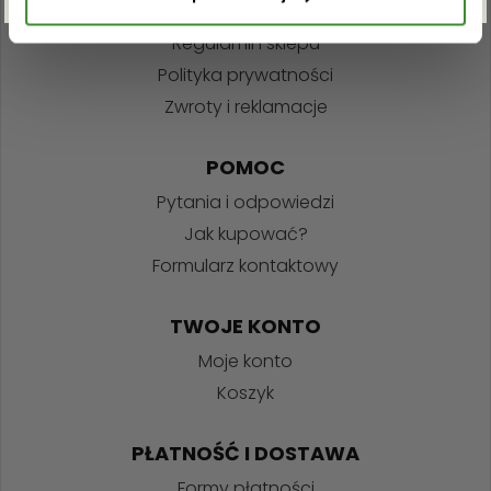
INFORMACJE
Regulamin sklepu
Polityka prywatności
Zwroty i reklamacje
POMOC
Pytania i odpowiedzi
Jak kupować?
Formularz kontaktowy
TWOJE KONTO
Moje konto
Koszyk
PŁATNOŚĆ I DOSTAWA
Formy płatności