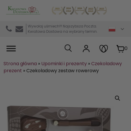
Kwiaciarnia internetowa Kwiatowa Dostawa
Wywołaj uśmiech!!! Najszybsza Poczta.
Kwiatowa Dostawa na wybrany termin.
0
Strona główna
»
Upominki i prezenty
»
Czekoladowy
prezent
»
Czekoladowy zestaw rowerowy