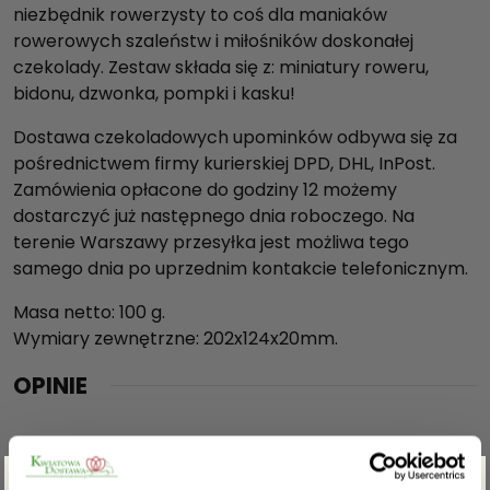
niezbędnik rowerzysty to coś dla maniaków
rowerowych szaleństw i miłośników doskonałej
czekolady. Zestaw składa się z: miniatury roweru,
bidonu, dzwonka, pompki i kasku!
Dostawa czekoladowych upominków odbywa się za
pośrednictwem firmy kurierskiej DPD, DHL, InPost.
Zamówienia opłacone do godziny 12 możemy
dostarczyć już następnego dnia roboczego. Na
terenie Warszawy przesyłka jest możliwa tego
samego dnia po uprzednim kontakcie telefonicznym.
Masa netto: 100 g.
Wymiary zewnętrzne: 202x124x20mm.
OPINIE
Na razie nie ma opinii o produkcie.