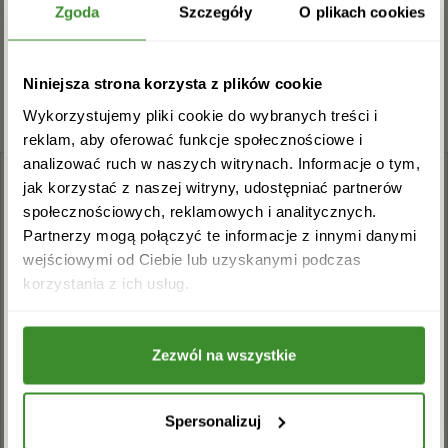
Zgarnij rabat -5%
Musisz się
zalogować
, aby dodać opinię.
Zgoda
Szczegóły
O plikach cookies
Zapisz się do newslettera i zgarnij
Niniejsza strona korzysta z plików cookie
rabat na pierwsze zakupy!
Wykorzystujemy pliki cookie do wybranych treści i
reklam, aby oferować funkcje społecznościowe i
analizować ruch w naszych witrynach. Informacje o tym,
jak korzystać z naszej witryny, udostępniać partnerów
społecznościowych, reklamowych i analitycznych.
Partnerzy mogą połączyć te informacje z innymi danymi
wejściowymi od Ciebie lub uzyskanymi podczas
Akceptuję regulamin i wyrażam zgodę na
korzystania z ich usług.
przetwarzanie powyższych danych osobowych
+48 22 110 59 60
info@kwiatowadostawa.pl
w celu otrzymywania newslettera.
Zezwól na wszystkie
ZAPISZ SIĘ
INFORMACJE
Spersonalizuj
Regulamin sklepu