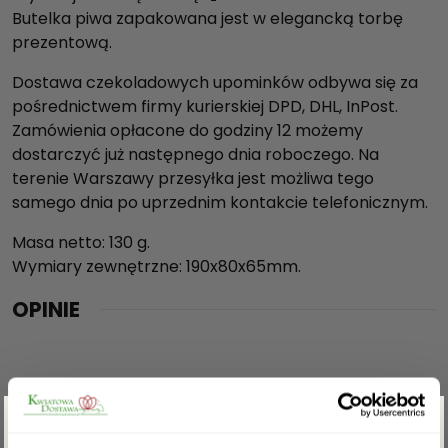
Butelka piwa zapakowana jest w elegancką torbę
prezentową.
Dostawa czekoladowych upominków odbywa się za
pośrednictwem firmy kurierskiej DPD, DHL, InPost.
Zamówienia opłacone do godziny 12 możemy
dostarczyć już następnego dnia roboczego. Na
terenie Warszawy przesyłka jest możliwa tego
samego dnia po uprzednim kontakcie telefonicznym.
Masa netto: 130 g.
Wymiary zewnętrzne: 190x80x65mm.
OPINIE
Na razie nie ma opinii o produkcie.