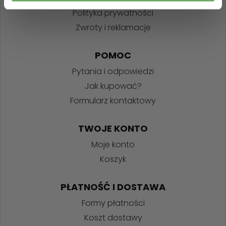
Polityka prywatności
Zwroty i reklamacje
POMOC
Pytania i odpowiedzi
Jak kupować?
Formularz kontaktowy
TWOJE KONTO
Moje konto
Koszyk
PŁATNOŚĆ I DOSTAWA
Formy płatności
Koszt dostawy