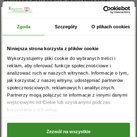
wymagającego Odbiorcę. Nasza kwiaciarnia
t
internetowa zajmie się dostawą bukietu w wybranym
e
terminie. Poczta z kwiatami może dotrzeć do
m
Odbiorcy tego samego dnia na terenie całego kraju, a
Zgarnij rabat -5%
Zgoda
Szczegóły
O plikach cookies
darmowy bilecik przekazać radosne życzenia.
Bukiet z Gestem składa się:
Zapisz się do newslettera i zgarnij
lilia, margaretka, alstromeria – wazon przedstawiony
Niniejsza strona korzysta z plików cookie
rabat na pierwsze zakupy!
na zdjęciu jest poglądowy i nie jest objęty dostawą.
Wykorzystujemy pliki cookie do wybranych treści i
reklam, aby oferować funkcje społecznościowe i
Ilość kwiatów:
analizować ruch w naszych witrynach. Informacje o tym,
mały: 5-7 + przybranie,
jak korzystać z naszej witryny, udostępniać partnerów
społecznościowych, reklamowych i analitycznych.
średni: 9-11 + przybranie,
Partnerzy mogą połączyć te informacje z innymi danymi
duży: 13-15 + przybranie,
wejściowymi od Ciebie lub uzyskanymi podczas
Akceptuję regulamin i wyrażam zgodę na
bardzo duży: 17-19 + przybranie(na zdjęciu
korzystania z ich usług.
przetwarzanie powyższych danych osobowych
głównym)
w celu otrzymywania newslettera.
Premium: 25-30 + przybranie.
Zezwól na wszystkie