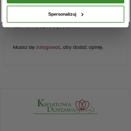
OPINIE
ZAPISZ SIĘ
Spersonalizuj
Na razie nie ma opinii o produkcie.
Musisz się
zalogować
, aby dodać opinię.