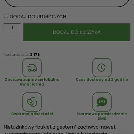
DODAJ DO ULUBIONYCH
i
DODAJ DO KOSZYKA
l
o
ś
ć
Kod produktu:
2.176
B
u
k
Dostawą zajmie się lokalna
Czas dostawy od 2 godzin
i
kwiaciarnia
e
t
z
g
Gwarancja świeżości
Darmowe potwierdzenie
SMS
e
Nietuzinkowy “bukiet z gestem” zachwyci nawet
s