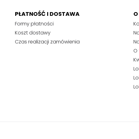
PŁATNOŚĆ I DOSTAWA
O
Formy płatności
Ko
Koszt dostawy
Na
Czas realizacji zamówienia
N
O 
Kw
Lo
Lo
Lo