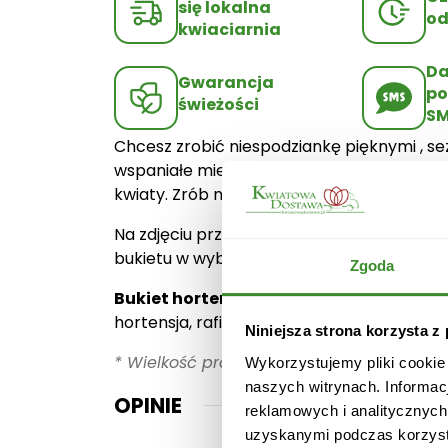
się lokalna
od
kwiaciarnia
D
Gwarancja
po
świeżości
S
Chcesz zrobić niespodziankę pięknymi , 
wspaniałe mieczyki, które z pewnością uc
kwiaty. Zrób niespodziankę najbliższym i po
Na zdjęciu przedstawiamy bukiet składający
bukietu w wybranym terminie. Poczta z kw
Zgoda
Bukiet hortensji składa się:
hortensja, rafia.
Niniejsza strona korzysta z
* Wielkość produktu: na zdjęciu przedstaw
Wykorzystujemy pliki cookie
naszych witrynach. Informac
OPINIE
reklamowych i analitycznych
uzyskanymi podczas korzysta