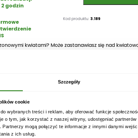
o
 2 godzin
ś
ć
Kod produktu:
3.189
armowe
B
twierdzenie
u
MS
k
sezonowymi kwiatami? Może zastanawiasz się nad kwiat
i
ieszą obdarowaną osobę lub ozdobią każde wnętrze. Hort
e
daruj im bukiet wspaniałych hortensji.
t
H
 się z 10 hortensji Niezależne od wybranej ilości nasza k
o
iatami może dotrzeć do Odbiorcy tego samego dnia na te
Szczegóły
r
t
e
 plików cookie
n
iony jest produkt składający się z 10 kwiatów..
 do wybranych treści i reklam, aby oferować funkcje społecznoś
s
je o tym, jak korzystać z naszej witryny, udostępniać partneró
j
. Partnerzy mogą połączyć te informacje z innymi danymi wejśc
i
nia z ich usług.