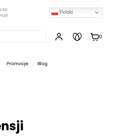
9 60
Polski
a.pl
0
Promocje
Blog
nsji