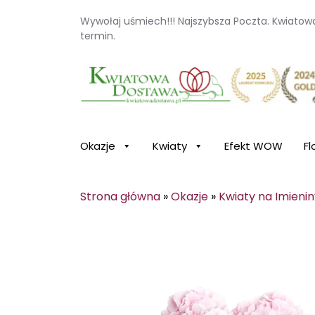
Wywołaj uśmiech!!! Najszybsza Poczta. Kwiato
termin.
Kwiaciarnia internetowa Kwiatowa Dosta
Okazje
Kwiaty
Efekt WOW
Fl
Strona główna
»
Okazje
»
Kwiaty na Imieni