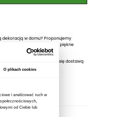
ową dekoracją w domu? Proponujemy
ensje to bardzo wytrzymałe i piękne
wiaciarnia internetowa zajmie się dostawą
renie całego kraju.
O plikach cookies
ciowe i analizować ruch w
w społecznościowych,
iowymi od Ciebie lub