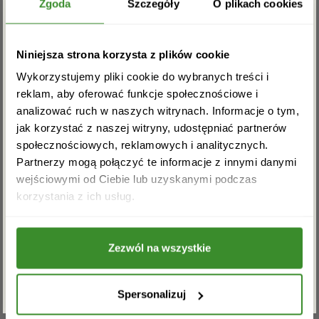
Zgarnij rabat -5%
Zgoda
Szczegóły
O plikach cookies
duży: 13-15 + przybranie,
bardzo duży: 17-19 + przybranie
Premium: 25-30 + przybranie.
Zapisz się do newslettera i zgarnij
Niniejsza strona korzysta z plików cookie
rabat na pierwsze zakupy!
* Wielkość produktu: na zdjęciu przedstawiony jest
Wykorzystujemy pliki cookie do wybranych treści i
produkt bardzo duży.
reklam, aby oferować funkcje społecznościowe i
analizować ruch w naszych witrynach. Informacje o tym,
OPINIE
jak korzystać z naszej witryny, udostępniać partnerów
społecznościowych, reklamowych i analitycznych.
Partnerzy mogą połączyć te informacje z innymi danymi
wejściowymi od Ciebie lub uzyskanymi podczas
Agnieszka
Akceptuję regulamin i wyrażam zgodę na
1 kwietnia, 2016
korzystania z ich usług.
przetwarzanie powyższych danych osobowych
Oceniono
5
Kwiatki dotarły do znajomych na czas. Rewelacja.
w celu otrzymywania newslettera.
na 5
Pozdrawiam
Zezwól na wszystkie
ZAPISZ SIĘ
Becia
4 kwietnia, 2016
Spersonalizuj
Oceniono
5
Bukiet dla siostry idealny. Przeprosiny przyjęte…
na 5