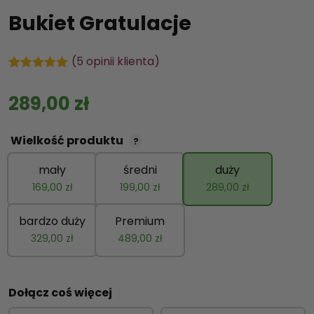
Bukiet Gratulacje
(
5
opinii klienta)
Oceniony
5
5.00
na 5 na
289,00
zł
podstawie
ocen
klientów
Wielkość produktu
?
mały
średni
duży
169,00
zł
199,00
zł
289,00
zł
bardzo duży
Premium
329,00
zł
489,00
zł
Dołącz coś więcej