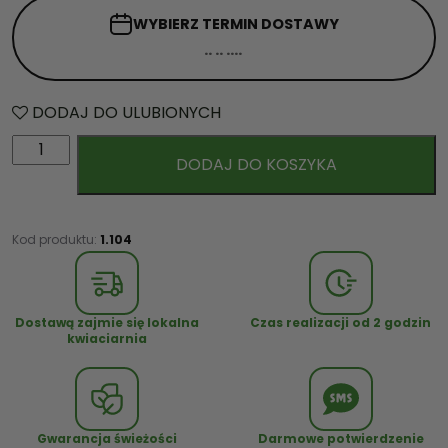
WYBIERZ TERMIN
DOSTAWY
DODAJ DO ULUBIONYCH
i
DODAJ DO KOSZYKA
l
o
ś
ć
Kod produktu:
1.104
B
u
k
Dostawą zajmie się lokalna
Czas realizacji od 2 godzin
i
kwiaciarnia
e
t
G
r
Gwarancja świeżości
Darmowe potwierdzenie