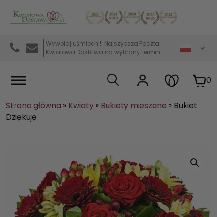
Kwiaciarnia internetowa Kwiatowa Dostawa
Wywołaj uśmiech!!! Najszybsza Poczta.
Kwiatowa Dostawa na wybrany termin.
0
Strona główna
»
Kwiaty
»
Bukiety mieszane
»
Bukiet
Dziękuję