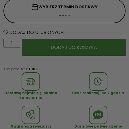
WYBIERZ TERMIN
DOSTAWY
DODAJ DO ULUBIONYCH
i
DODAJ DO KOSZYKA
l
o
ś
ć
Kod produktu:
1.105
B
u
k
Dostawą zajmie się lokalna
Czas realizacji od 2 godzin
i
kwiaciarnia
e
t
D
z
Gwarancja świeżości
Darmowe potwierdzenie