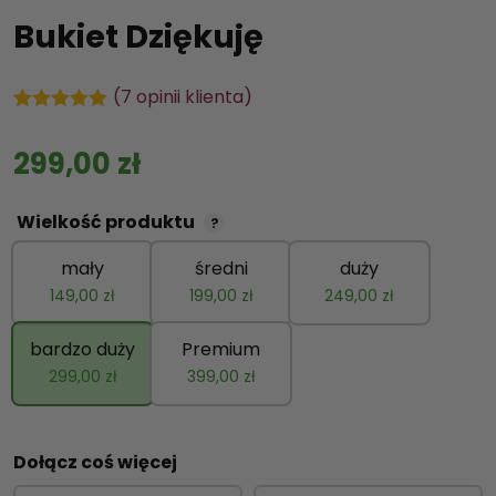
Bukiet Dziękuję
(
7
opinii klienta)
Oceniony
7
5.00
na 5 na
299,00
zł
podstawie
ocen
klientów
Wielkość produktu
?
mały
średni
duży
149,00
zł
199,00
zł
249,00
zł
bardzo duży
Premium
299,00
zł
399,00
zł
Dołącz coś więcej