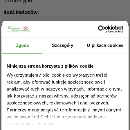
dekoracyjna.
Ilość kwiatów:
mały: 5-7 + przybranie,
średni: 9-11 + przybranie,
duży: 13-15+ przybranie,
Zgarnij rabat -5%
bardzo duży: 17-19+ przybranie(na zdjęciu),
Zgoda
Szczegóły
O plikach cookies
Premium: 25-30 + przybranie.
Zapisz się do newslettera i zgarnij
Niniejsza strona korzysta z plików cookie
rabat na pierwsze zakupy!
Wykorzystujemy pliki cookie do wybranych treści i
OPINIE
reklam, aby oferować funkcje społecznościowe i
analizować ruch w naszych witrynach. Informacje o tym,
jak korzystać z naszej witryny, udostępniać partnerów
społecznościowych, reklamowych i analitycznych.
Hania
Partnerzy mogą połączyć te informacje z innymi danymi
1 kwietnia, 2016
Oceniono
5
wejściowymi od Ciebie lub uzyskanymi podczas
Kwiaty dotarły jak byłam już w domu. Mama
Akceptuję regulamin i wyrażam zgodę na
na 5
korzystania z ich usług.
przetwarzanie powyższych danych osobowych
zachwycona. Dzięki. Na pewno jeszcze