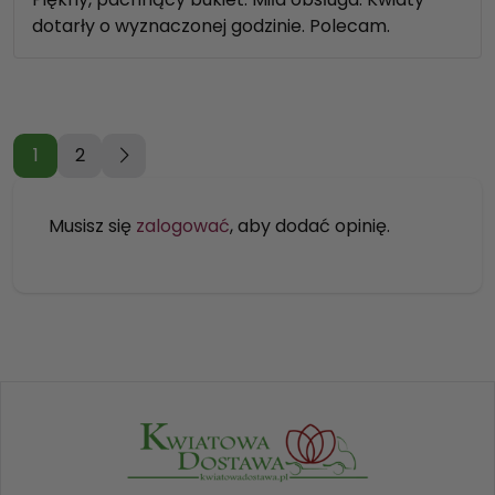
na 5
dotarły o wyznaczonej godzinie. Polecam.
1
2
Musisz się
zalogować
, aby dodać opinię.