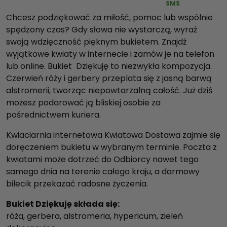
SMS
i
Chcesz podziękować za miłość, pomoc lub wspólnie
ę
spędzony czas? Gdy słowa nie wystarczą, wyraź
k
swoją wdzięczność pięknym bukietem. Znajdź
u
wyjątkowe kwiaty w internecie i zamów je na telefon
j
lub online. Bukiet Dziękuję to niezwykła kompozycja.
ę
Czerwień róży i gerbery przeplata się z jasną barwą
alstromerii, tworząc niepowtarzalną całość. Już dziś
możesz podarować ją bliskiej osobie za
pośrednictwem kuriera.
Kwiaciarnia internetowa Kwiatowa Dostawa zajmie się
doręczeniem bukietu w wybranym terminie. Poczta z
kwiatami może dotrzeć do Odbiorcy nawet tego
samego dnia na terenie całego kraju, a darmowy
bilecik przekazać radosne życzenia.
Bukiet Dziękuję składa się:
róża, gerbera, alstromeria, hypericum, zieleń