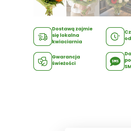
Dostawą zajmie
Cz
się lokalna
od
kwiaciarnia
D
Gwarancja
po
świeżości
S