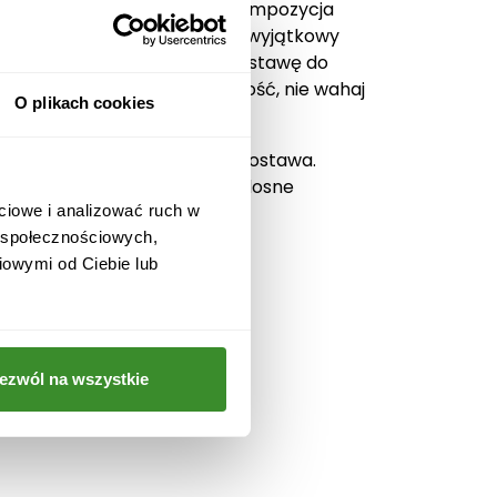
. Świeża, subtelna i lekka kompozycja
, a także subtelną kryzą. Ten wyjątkowy
ie zleć online ich wysyłkę i dostawę do
esz sprawić komuś przyjemność, nie wahaj
O plikach cookies
arnia internetowa Kwiatowa Dostawa.
armowy bilecik przekazać radosne
ciowe i analizować ruch w
w społecznościowych,
iowymi od Ciebie lub
ezwól na wszystkie