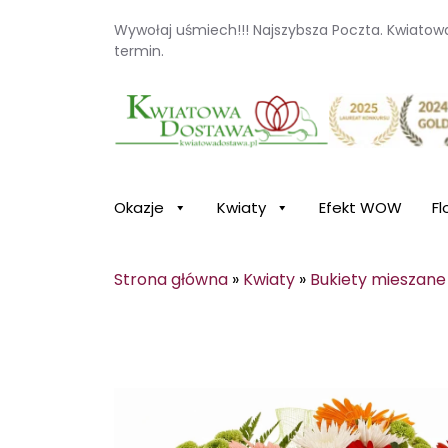
Wywołaj uśmiech!!! Najszybsza Poczta. Kwiato
termin.
Kwiaciarnia internetowa Kwiatowa Dosta
Okazje
Kwiaty
Efekt WOW
Fl
Strona główna
»
Kwiaty
»
Bukiety mieszane