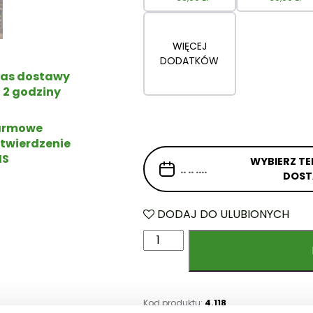
WIĘCEJ
DODATKÓW
as dostawy
 2 godziny
armowe
twierdzenie
MS
WYBIERZ TE
DOS
DODAJ DO ULUBIONYCH
i
l
o
ś
ć
Kod produktu:
4.118