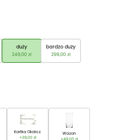
duży
bardzo duży
249,00
zł
299,00
zł
Kartka Okolicz.
Wazon
+
39,00
zł
+
49,00
zł