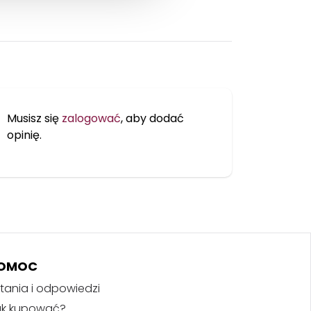
Musisz się
zalogować
, aby dodać
opinię.
OMOC
tania i odpowiedzi
ak kupować?