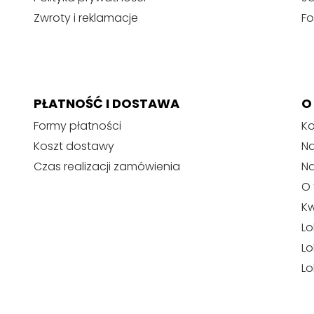
Zwroty i reklamacje
Fo
PŁATNOŚĆ I DOSTAWA
O
Formy płatności
Ko
Koszt dostawy
Na
Czas realizacji zamówienia
N
O 
Kw
Lo
Lo
Lo