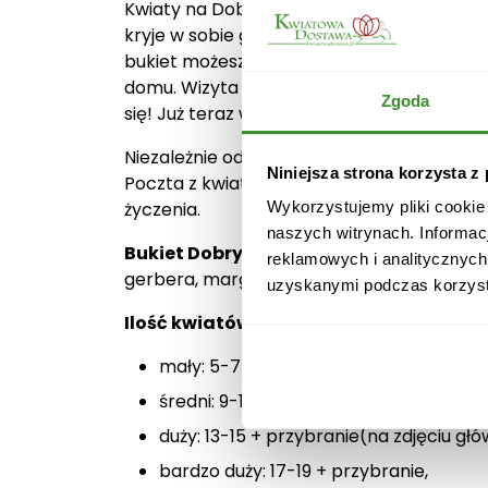
Kwiaty na Dobry Początek znajomości lub 
kryje w sobie gerbery, margaretki oraz leu
bukiet możesz kupić, nie ruszając się z fot
domu. Wizyta kuriera z tak pięknym preze
Zgoda
się! Już teraz wybierz kwiaty online i zam
Niezależnie od wybranej wielkości kompoz
Niniejsza strona korzysta z
Poczta z kwiatami może dotrzeć do Odbior
życzenia.
Wykorzystujemy pliki cookie
naszych witrynach. Informac
Bukiet Dobry Początek składa się:
reklamowych i analitycznych
gerbera, margaretka, santini, zieleń dekora
uzyskanymi podczas korzysta
Ilość kwiatów:
mały: 5-7 + przybranie,
średni: 9-11 + przybranie,
duży: 13-15 + przybranie(na zdjęciu gł
bardzo duży: 17-19 + przybranie,