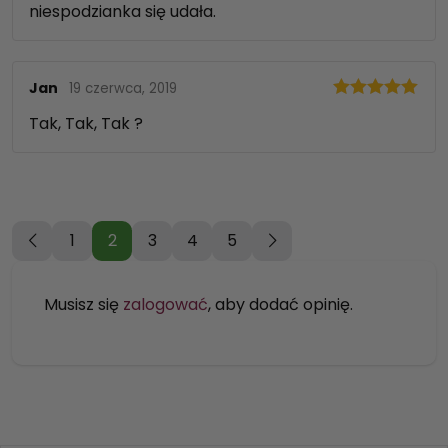
niespodzianka się udała.
Jan
19 czerwca, 2019
Oceniono
5
Tak, Tak, Tak ?
na 5
1
2
3
4
5
Musisz się
zalogować
, aby dodać opinię.