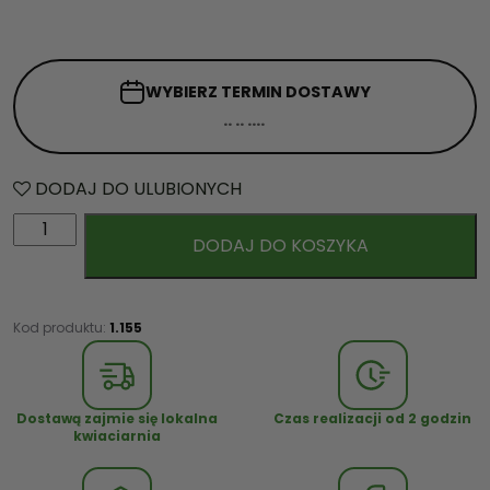
WYBIERZ TERMIN
DOSTAWY
DODAJ DO ULUBIONYCH
i
DODAJ DO KOSZYKA
l
o
ś
ć
Kod produktu:
1.155
B
u
k
Dostawą zajmie się lokalna
Czas realizacji od 2 godzin
i
kwiaciarnia
e
t