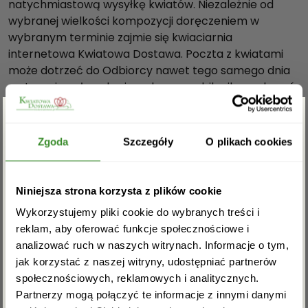
natychmiastową wysyłkę kwiatów. Niezależnie od
wybranej wielkości kompozycji doręczeniem w
wybranym terminie zajmie się kwiaciarnia
internetowa Kwiatowa Dostawa. Poczta z kwiatami
może dotrzeć do Odbiorcy nawet tego samego dnia
na terenie całego kraju, a darmowy bilecik przekazać
radosne życzenia.
Bukiet Róż w kryzie składa się:
Zgarnij rabat -5%
Zgoda
Szczegóły
O plikach cookies
róża 100 szt., kryza, kokarda.
* Wielkość produktu: na zdjęciu głównym
Zapisz się do newslettera i zgarnij
przedstawiony jest produkt średniej wielkości.
Niniejsza strona korzysta z plików cookie
rabat na pierwsze zakupy!
Wykorzystujemy pliki cookie do wybranych treści i
reklam, aby oferować funkcje społecznościowe i
OPINIE
analizować ruch w naszych witrynach. Informacje o tym,
jak korzystać z naszej witryny, udostępniać partnerów
społecznościowych, reklamowych i analitycznych.
Partnerzy mogą połączyć te informacje z innymi danymi