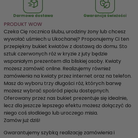
1
0
Darmowa dostawa
Gwarancja świeżości
0
PRODUKT WOW
R
Czeka Cię rocznica ślubu, urodziny żony lub chcesz
ó
wywołać uśmiech u Ukochanej? Proponujemy Ci ten
ż
przepiękny bukiet kwiatów z dostawą do domu. Sto
w
sztuk czerwonych róż w kryzie z juty będzie
k
wspaniałym prezentem dla bliskiej osoby. Kwiaty
r
możesz zamówić online. Realizujemy również
y
zamówienia na kwiaty przez internet oraz na telefon.
z
Masz do wyboru trzy długości róż, których barwę
i
możesz wybrać spośród pięciu dostępnych.
e
Oferowany przez nas bukiet prezentuje się idealnie,
lecz dla jeszcze lepszego efektu możesz dołączyć do
niego coś słodkiego lub uroczego misia.
Zamów już dziś!
Gwarantujemy szybką realizację zamówienia i