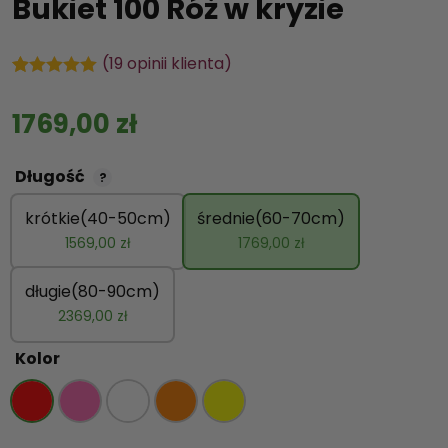
Bukiet 100 Róż w kryzie
(
19
opinii klienta)
Oceniony
19
5.00
na 5 na
1769,00
zł
podstawie
ocen
klientów
Długość
?
krótkie(40-50cm)
średnie(60-70cm)
1569,00
zł
1769,00
zł
długie(80-90cm)
2369,00
zł
Kolor