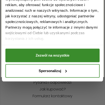
reklam, aby oferować funkcje społecznościowe i
analizować ruch w naszych witrynach. Informacje o tym,
+48 22 110 59 60
info@kwiatowadostawa.pl
jak korzystać z naszej witryny, udostępniać partnerów
społecznościowych, reklamowych i analitycznych.
Partnerzy mogą połączyć te informacje z innymi danymi
wejściowymi od Ciebie lub uzyskanymi podczas
Akceptuję regulamin i wyrażam zgodę na
korzystania z ich usług.
INFORMACJE
przetwarzanie powyższych danych osobowych
w celu otrzymywania newslettera.
Regulamin sklepu
Polityka prywatności
Zezwól na wszystkie
ZAPISZ SIĘ
Zwroty i reklamacje
Spersonalizuj
POMOC
Pytania i odpowiedzi
Jak kupować?
Formularz kontaktowy