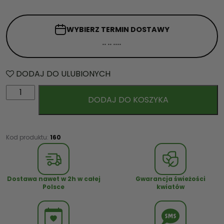
WYBIERZ TERMIN
DOSTAWY
DODAJ DO ULUBIONYCH
i
DODAJ DO KOSZYKA
l
o
ś
ć
Kod produktu:
160
B
o
m
Dostawa nawet w 2h w całej
Gwarancja świeżości
b
Polsce
kwiatów
o
n
i