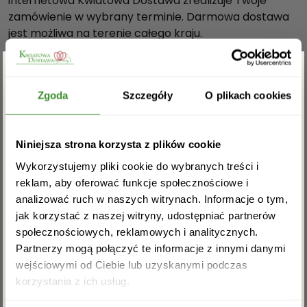
internetowa Kwiatowa Dostawa zrealizuje Twoje
r
zamówienie w wybrany terminie. Darmowa dostawa
n
jest możliwa na terenie całego kraju.
y
Nasze pudełka 3 elementowe są wykonane z
m
najwyższej jakości materiałów i należą do grupy
,
produktów Prestige Edition.
Zgarnij rabat -5%
w
Zgoda
Szczegóły
O plikach cookies
e
Dostawa “Flower boxów z różami” odbywa się za
l
pośrednictwem firmy kurierskiej DPD, DHL, InPost.
Zapisz się do newslettera i zgarnij
u
Na terenie Warszawy dostawa jest możliwa tego
Niniejsza strona korzysta z plików cookie
rabat na pierwsze zakupy!
r
samego dnia po uprzednim kontakcie telefonicznym.
Wykorzystujemy pliki cookie do wybranych treści i
o
Dostawa oraz bilecik są darmowe.
reklam, aby oferować funkcje społecznościowe i
w
analizować ruch w naszych witrynach. Informacje o tym,
Wymiary pudełka:
y
jak korzystać z naszej witryny, udostępniać partnerów
wysokość- 16,5 cm.
m
społecznościowych, reklamowych i analitycznych.
średnica- 15 cm.
p
Partnerzy mogą połączyć te informacje z innymi danymi
u
Ilość róż:
wejściowymi od Ciebie lub uzyskanymi podczas
d
Akceptuję regulamin i wyrażam zgodę na
13-17 sztuk.
korzystania z ich usług.
e
przetwarzanie powyższych danych osobowych
w celu otrzymywania newslettera.
ł