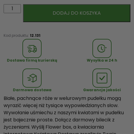
i
DODAJ DO KOSZYKA
l
o
ś
ć
Kod produktu:
12.131
B
i
a
Dostawa firmą kurierską
Wysyłka w 24 h
ł
e
R
ó
Darmowa dostawa
Gwarancja jakości
ż
Białe, pachnące róże w welurowym pudełku mogą
e
wyrazić więcej niż tysiące wypowiedzianych słow.
w
Wywołanie uśmiechu z naszymi kwiatami w pudełku
c
jest bajecznie proste. Dołącz darmowy bilecik z
z
życzeniami. Wyślij Flower box, a kwiaciarnia
a