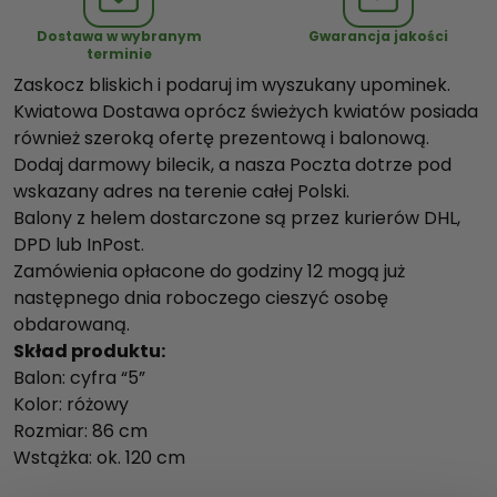
h
Dostawa w wybranym
Gwarancja jakości
e
terminie
l
Zaskocz bliskich i podaruj im wyszukany upominek.
e
Kwiatowa Dostawa oprócz świeżych kwiatów posiada
m
również szeroką ofertę prezentową i balonową.
r
Dodaj darmowy bilecik, a nasza Poczta dotrze pod
ó
wskazany adres na terenie całej Polski.
ż
Balony z helem dostarczone są przez kurierów DHL,
o
DPD lub InPost.
w
Zamówienia opłacone do godziny 12 mogą już
a
następnego dnia roboczego cieszyć osobę
"
obdarowaną.
5
Skład produktu:
"
Balon: cyfra “5”
Kolor: różowy
Rozmiar: 86 cm
Wstążka: ok. 120 cm