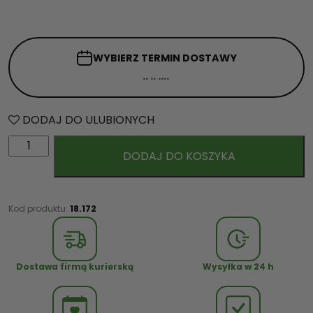
WYBIERZ TERMIN
DOSTAWY
DODAJ DO ULUBIONYCH
i
DODAJ DO KOSZYKA
l
o
ś
ć
Kod produktu:
18.172
B
a
l
Dostawa firmą kurierską
Wysyłka w 24 h
o
n
z