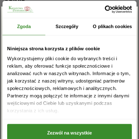
OPINIE
Zgarnij rabat -5%
Na razie nie ma opinii o produkcie.
Zgoda
Szczegóły
O plikach cookies
Zapisz się do newslettera i zgarnij
Musisz się
zalogować
, aby dodać opinię.
Niniejsza strona korzysta z plików cookie
rabat na pierwsze zakupy!
Wykorzystujemy pliki cookie do wybranych treści i
reklam, aby oferować funkcje społecznościowe i
analizować ruch w naszych witrynach. Informacje o tym,
jak korzystać z naszej witryny, udostępniać partnerów
społecznościowych, reklamowych i analitycznych.
Partnerzy mogą połączyć te informacje z innymi danymi
wejściowymi od Ciebie lub uzyskanymi podczas
Akceptuję regulamin i wyrażam zgodę na
korzystania z ich usług.
przetwarzanie powyższych danych osobowych
w celu otrzymywania newslettera.
Zezwól na wszystkie