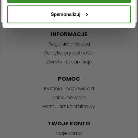
+48 22 110 59 60
info@kwiatowadostawa.pl
ZAPISZ SIĘ
Spersonalizuj
INFORMACJE
Regulamin sklepu
Polityka prywatności
Zwroty i reklamacje
POMOC
Pytania i odpowiedzi
Jak kupować?
Formularz kontaktowy
TWOJE KONTO
Moje konto