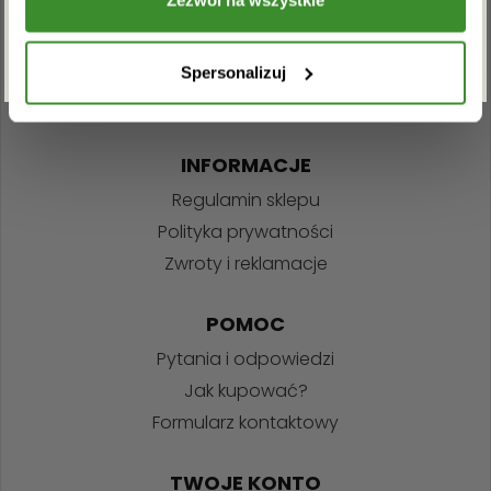
Zezwól na wszystkie
ZAPISZ SIĘ
+48 22 110 59 60
info@kwiatowadostawa.pl
Spersonalizuj
INFORMACJE
Regulamin sklepu
Polityka prywatności
Zwroty i reklamacje
POMOC
Pytania i odpowiedzi
Jak kupować?
Formularz kontaktowy
TWOJE KONTO