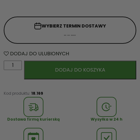
WYBIERZ TERMIN
DOSTAWY
DODAJ DO ULUBIONYCH
i
DODAJ DO KOSZYKA
l
o
ś
ć
Kod produktu:
18.169
B
a
l
Dostawa firmą kurierską
Wysyłka w 24 h
o
n
z