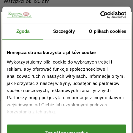
Wstążka: ok. 120 cm
OPINIE
Zgarnij rabat -5%
Zgoda
Szczegóły
O plikach cookies
Na razie nie ma opinii o produkcie.
Zapisz się do newslettera i zgarnij
Niniejsza strona korzysta z plików cookie
rabat na pierwsze zakupy!
Musisz się
zalogować
, aby dodać opinię.
Wykorzystujemy pliki cookie do wybranych treści i
reklam, aby oferować funkcje społecznościowe i
analizować ruch w naszych witrynach. Informacje o tym,
jak korzystać z naszej witryny, udostępniać partnerów
społecznościowych, reklamowych i analitycznych.
Partnerzy mogą połączyć te informacje z innymi danymi
wejściowymi od Ciebie lub uzyskanymi podczas
Akceptuję regulamin i wyrażam zgodę na
korzystania z ich usług.
przetwarzanie powyższych danych osobowych
w celu otrzymywania newslettera.