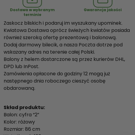
h
Dostawa w wybranym
Gwarancja jakości
e
terminie
l
Zaskocz bliskich i podaruj im wyszukany upominek.
e
Kwiatowa Dostawa oprócz świeżych kwiatów posiada
m
również szeroką ofertę prezentową i balonową.
r
Dodaj darmowy bilecik, a nasza Poczta dotrze pod
ó
wskazany adres na terenie całej Polski.
ż
Balony z helem dostarczone są przez kurierów DHL,
o
DPD lub InPost.
w
Zamówienia opłacone do godziny 12 mogą już
a
następnego dnia roboczego cieszyć osobę
"
obdarowaną.
2
"
Skład produktu:
Balon: cyfra “2”
Kolor: różowy
Rozmiar: 86 cm